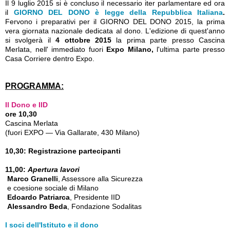
Il 9 luglio 2015 si è concluso il necessario iter parlamentare ed ora
il
GIORNO DEL DONO è legge della Repubblica Italiana
.
Fervono i preparativi per il GIORNO DEL DONO 2015, la prima
vera giornata nazionale dedicata al dono. L'edizione di quest'anno
si svolgerà il
4 ottobre 2015
la prima parte presso Cascina
Merlata, nell' immediato fuori
Expo Milano,
l'ultima parte presso
Casa Corriere dentro Expo.
PROGRAMMA:
Il Dono e IID
ore 10,30
Cascina Merlata
(fuori EXPO — Via Gallarate, 430 Milano)
10,30: Registrazione partecipanti
11,00:
Apertura lavori
Marco Granelli
, Assessore alla Sicurezza
e coesione sociale di Milano
Edoardo Patriarca
, Presidente IID
Alessandro Beda
, Fondazione Sodalitas
I soci dell'Istituto e il dono