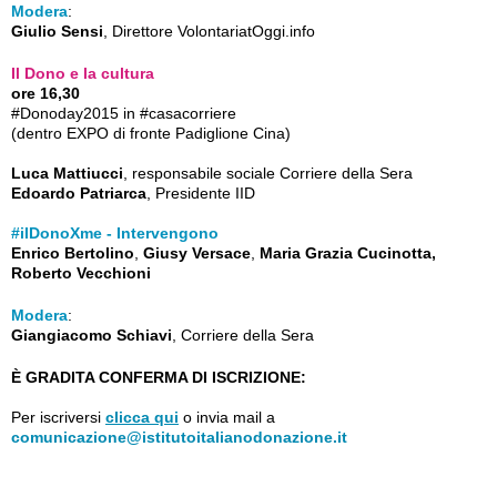
Modera
:
Giulio Sensi
, Direttore VolontariatOggi.info
Il Dono e la cultura
ore 16,30
#Donoday2015 in #casacorriere
(dentro EXPO di fronte Padiglione Cina)
Luca Mattiucci
, responsabile sociale Corriere della Sera
Edoardo Patriarca
, Presidente IID
#ilDonoXme - Intervengono
Enrico Bertolino
,
Giusy Versace
,
Maria Grazia Cucinotta,
Roberto Vecchioni
Modera
:
Giangiacomo Schiavi
, Corriere della Sera
È GRADITA CONFERMA DI ISCRIZIONE:
Per iscriversi
clicca qui
o invia mail a
comunicazione@istitutoitalianodonazione.it