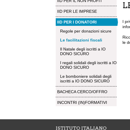
IID PER IL NON PROFIT
L
IID PER LE IMPRESE
I pr
IID PER I DONATORI
inf
Regole per donazioni sicure
Ric
Le facilitazioni fiscali
le d
Il Natale degli iscritti a IO
DONO SICURO
I regali solidali degli iscritti a IO
DONO SICURO
Le bomboniere solidali degli
iscritti a IO DONO SICURO
BACHECA CERCO/OFFRO
INCONTRI (IN)FORMATIVI
ISTITUTO ITALIANO