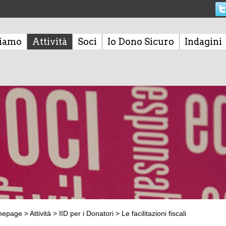
siamo
Attività
Soci
Io Dono Sicuro
Indagini
mepage
>
Attività
>
IID per i Donatori
>
Le facilitazioni fiscali