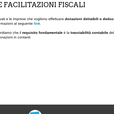
E FACILITAZIONI FISCALI
ivati e le imprese che vogliono effettuare
donazioni detraibili o deduci
ormazioni al seguente
link
.
ordiamo che il
requisito fondamentale
è la
tracciabilità contabile
del
onazioni in contanti.