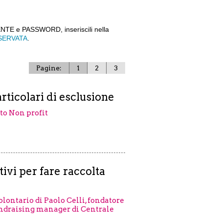
NTE e PASSWORD, inseriscili nella
SERVATA
.
Pagine:
1
2
3
articolari di esclusione
tto Non profit
ivi per fare raccolta
volontario di Paolo Celli, fondatore
fundraising manager di Centrale