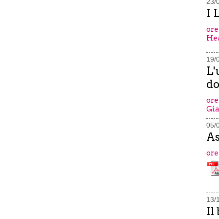
23/
I 
ore
Hea
19/
L'
do
ore
Gia
05/
As
ore
13/
Il