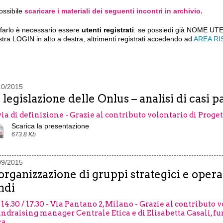
ossibile
scaricare i materiali dei seguenti incontri in archivio.
 farlo è necessario essere
utenti registrati
: se possiedi già NOME UTE
stra LOGIN in alto a destra, altrimenti registrati accedendo ad
AREA RI
10/2015
 legislazione delle Onlus – analisi di casi p
via di definizione - Grazie al contributo volontario di Proge
Scarica la presentazione
673.8 Kb
09/2015
organizzazione di gruppi strategici e operat
ndi
 14.30 / 17.30 - Via Pantano 2, Milano - Grazie al contributo 
undraising manager Centrale Etica e di Elisabetta Casali, 
ca