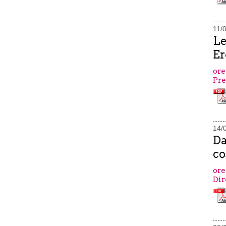
11/
Le
Er
ore
Pre
14/
Da
co
ore
Dir