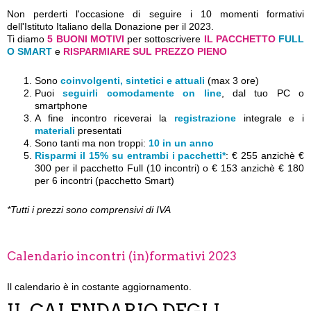
Non perderti l'occasione di seguire i 10 momenti formativi
dell'Istituto Italiano della Donazione per il 2023.
Ti diamo
5 BUONI MOTIVI
per sottoscrivere
IL PACCHETTO
FULL
O SMART
e
RISPARMIARE SUL PREZZO PIENO
Sono
coinvolgenti, sintetici e attuali
(max 3 ore)
Puoi
seguirli comodamente on line
, dal tuo PC o
smartphone
A fine incontro riceverai la
registrazione
integrale e i
materiali
presentati
Sono tanti ma non troppi:
10 in un anno
Risparmi il 15% su entrambi i pacchetti*
: € 255 anzichè €
300 per il pacchetto Full (10 incontri) o € 153 anzichè € 180
per 6 incontri (pacchetto Smart)
*Tutti i prezzi sono comprensivi di IVA
Calendario incontri (in)formativi 2023
Il calendario è in costante aggiornamento.
IL CALENDARIO DEGLI