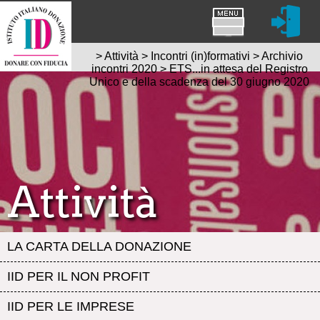
>
Attività
>
Incontri (in)formativi
>
Archivio
incontri 2020
>
ETS...in attesa del Registro
Unico e della scadenza del 30 giugno 2020
Attività
LA CARTA DELLA DONAZIONE
IID PER IL NON PROFIT
IID PER LE IMPRESE