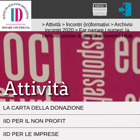
>
Attività
>
Incontri (in)formativi
>
Archivio
incontri 2020
>
Far narrare i numeri: la
comunicazione di qualità attraverso i dati
Attività
LA CARTA DELLA DONAZIONE
IID PER IL NON PROFIT
IID PER LE IMPRESE