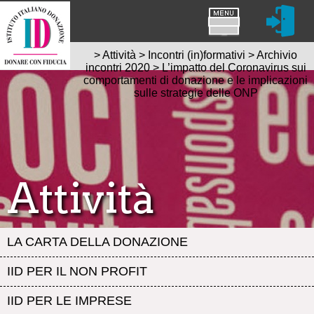
>
Attività
>
Incontri (in)formativi
>
Archivio
incontri 2020
>
L’impatto del Coronavirus sui
comportamenti di donazione e le implicazioni
sulle strategie delle ONP
Attività
LA CARTA DELLA DONAZIONE
IID PER IL NON PROFIT
IID PER LE IMPRESE