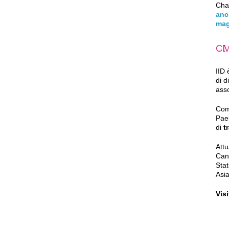
Char
anc
mag
CM
IID
di d
asso
Com
Paes
di
t
Attu
Can
Stat
Asia
Vis