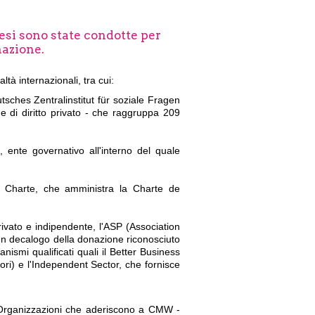
aesi sono state condotte per
nazione.
ltà internazionali, tra cui:
utsches Zentralinstitut für soziale Fragen
e di diritto privato - che raggruppa 209
 ente governativo all'interno del quale
 Charte, che amministra la Charte de
rivato e indipendente, l'ASP (Association
, un decalogo della donazione riconosciuto
anismi qualificati quali il Better Business
ri) e l'Independent Sector, che fornisce
i. Organizzazioni che aderiscono a CMW -