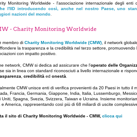
ity Monitoring Worldwide - l'associazione internazionale degli enti d
he l'IID introducendo così, anche nel nostro Paese, uno stand
giori nazioni del mondo
.
W - Charity Monitoring Worldwide
 è membro di
Charity Monitoring Worldwide (CMW)
, il network global
iffondere la trasparenza e la credibilità nel terzo settore, promuovendo la
ciazioni con impatto positivo.
e network, CMW si dedica ad assicurare che
l'
operato delle Organiz
e sia in linea con standard riconosciuti a livello internazionale e rispond
rasparenza
,
credibilità
ed
onestà
.
almente CMW unisce enti di verifica provenienti da 20 Paesi in tutto il
ada, Francia, Germania, Giappone, India, Italia, Lussemburgo, Messic
i Uniti, Spagna, Svezia, Svizzera, Taiwan e Ucraina. Insieme monitoria
 e America, rappresentando così più di 68 miliardi di uscite complessiv
ita il sito di Charity Monitoring Worldwide - CMW,
clicca qui