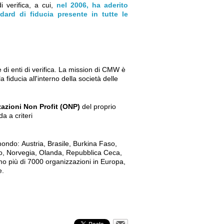
i verifica, a cui,
nel 2006, ha aderito
ard di fiducia presente in tutte le
e di enti di verifica. La mission di CMW è
 fiducia all'interno della società delle
zazioni Non Profit (ONP)
del proprio
a a criteri
 mondo:
Austria, Brasile, Burkina Faso,
o, Norvegia, Olanda, Repubblica Ceca,
mo più di 7000 organizzazioni in Europa,
e.