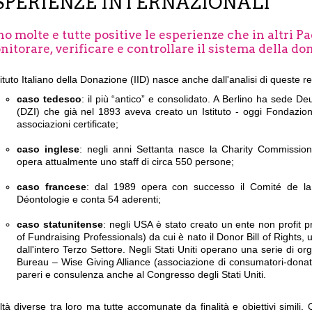
SPERIENZE INTERNAZIONALI
o molte e tutte positive le esperienze che in altri P
itorare, verificare e controllare il sistema della do
tituto Italiano della Donazione (IID) nasce anche dall'analisi di queste rea
caso tedesco
: il più “antico” e consolidato. A Berlino ha sede De
(DZI) che già nel 1893 aveva creato un Istituto - oggi Fondazion
associazioni certificate;
caso inglese
: negli anni Settanta nasce la Charity Commission,
opera attualmente uno staff di circa 550 persone;
caso francese
: dal 1989 opera con successo il Comité de la
Déontologie e conta 54 aderenti;
caso statunitense
: negli USA è stato creato un ente non profit p
of Fundraising Professionals) da cui è nato il Donor Bill of Rights
dall'intero Terzo Settore. Negli Stati Uniti operano una serie di org
Bureau – Wise Giving Alliance (associazione di consumatori-donato
pareri e consulenza anche al Congresso degli Stati Uniti.
tà diverse tra loro ma tutte accomunate da finalità e obiettivi simil