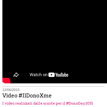
12/06/2015
Video #IlDonoXme
I video realizzati dalle scuole per il #DonoDay2015