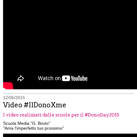
12/06/2015
Video #IlDonoXme
I video realizzati dalle scuole per il #DonoDay2015
Scuola Media "G. Bovio"
"Ama l'imperfetto tuo prossimo"