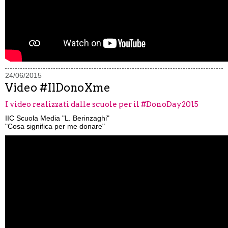
24/06/2015
Video #IlDonoXme
I video realizzati dalle scuole per il #DonoDay2015
IIC Scuola Media "L. Berinzaghi"
"Cosa significa per me donare"