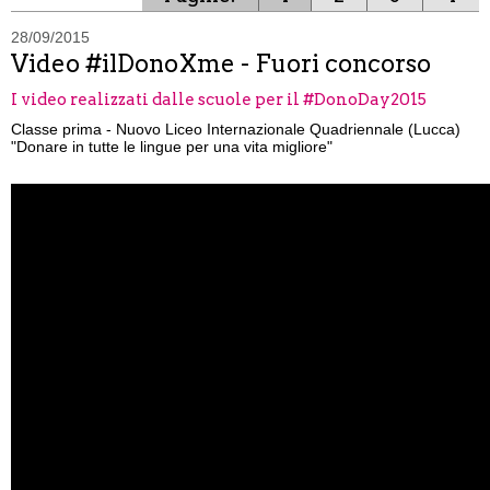
28/09/2015
Video #ilDonoXme - Fuori concorso
I video realizzati dalle scuole per il #DonoDay2015
Classe prima - Nuovo Liceo Internazionale Quadriennale (Lucca)
"Donare in tutte le lingue per una vita migliore"