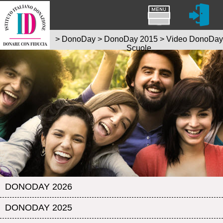
>
DonoDay
>
DonoDay 2015
>
Video DonoDay
Scuole
DONODAY 2026
DONODAY 2025