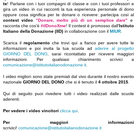
te
! Parlane con i tuoi compagni di classe e con i tuoi professori e
gira un video in cui racconti la tua esperienza personale di dono
oppure cosa significa per te donare o ricevere: partecipa così al
contest video
“Donare, molto più di un semplice dare"
e
racconta che cos'è
#ilDonoXme
! Il contest è
promosso dall'
Istituto
Italiano della Donazione (IID)
in collaborazione con il
MIUR
.
Scarica il
regolamento
che trovi qui a fianco per avere tutte le
informazioni e poi invita la tua scuola ad
aderire al progetto
GIORNO DEL DONO
, sarai ricontattato per ricevere maggiori
informazioni. Per qualsiasi chiarimento scrivici a
comunicazione@istitutoitalianodonazione.it
.
I video migliori sono state premiati dal vivo durante il nostro evento
nazionale
GIORNO DEL DONO
che si è tenuto il
4 ottobre 2015
.
Qui di seguito puoi rivedere tutti i video realizzati dalle scuole
aderenti.
Per vedere i video vincitori
clicca qui
.
Per maggiori informazioni
scrivici!
comunicazione@istitutoitalianodonazione.it