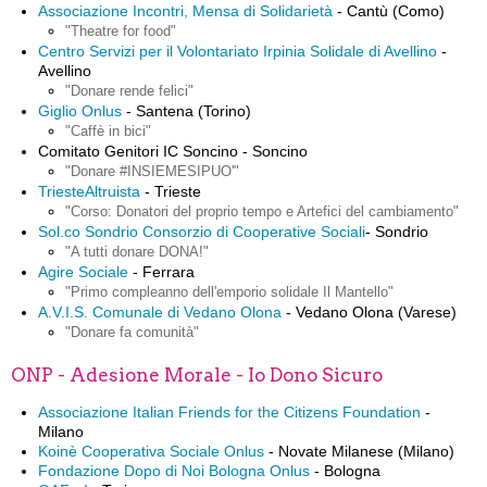
Associazione Incontri, Mensa di Solidarietà
- Cantù (Como)
"Theatre for food"
Centro Servizi per il Volontariato Irpinia Solidale di Avellino
-
Avellino
"Donare rende felici"
Giglio Onlus
- Santena (Torino)
"Caffè in bici"
Comitato Genitori IC Soncino - Soncino
"Donare #INSIEMESIPUO'"
TriesteAltruista
- Trieste
"Corso: Donatori del proprio tempo e Artefici del cambiamento"
Sol.co Sondrio Consorzio di Cooperative Sociali
- Sondrio
"A tutti donare DONA!"
Agire Sociale
- Ferrara
"Primo compleanno dell'emporio solidale Il Mantello"
A.V.I.S. Comunale di Vedano Olona
- Vedano Olona (Varese)
"Donare fa comunità"
ONP - Adesione Morale - Io Dono Sicuro
Associazione Italian Friends for the Citizens Foundation
-
Milano
Koinè Cooperativa Sociale Onlus
- Novate Milanese (Milano)
Fondazione Dopo di Noi Bologna Onlus
- Bologna