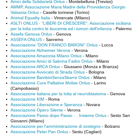
Amici della Solidarietà Onlus
- Montebelluna (Treviso)
AMMP, Associazione Maria Madre della Provvidenza Giorgio
Valsania Onlus
- Caselle torinese (Torino)
Animal Equality Italia
- Vimercate (Milano)
ASLTI ONLUS - "LIBERI DI CRESCERE", Associazione siciliana
per la lotta contro le leucemie ed i tumori dell'infanzia
- Palermo
Assefa Genova Onlus
- Genova
ASSEFA ONLUS
- Sanremo
Associazione "DON FRANCO BARONI" Onlus
- Lucca
Associazione Alzheimer Verona
- Verona
Associazione Amazonia Milano Onlus
- Milano
Associazione Amici di Sabrina Fadini Onlus
- Milano
Associazione ARCA Onlus
- Giussano (Monza e Brianza)
Associazione Avvocato di Strada Onlus
- Bologna
Associazione BambiniSenzaSbarre Onlus
- Milano
Associazione Cure Palliative Molise Onlus
- Larino
(Campobasso)
Associazione italiana per la lotta al neuroblastoma
- Genova
Associazione KIM
- Roma
Associazione Liberazione e Speranza
- Novara
Associazione Opero Silente
- Verona
Associazione Passo dopo Passo … Insieme Onlus
- Sesto San
Giovanni (Milano)
Associazione per l'amministrazione di sostegno
- Bolzano
Associazione Peter Pan Onlus
- Sestu (Cagliari)