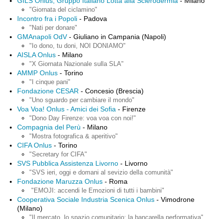
GILS Onlus, Gruppo Italiano Lotta alla Sclerodermia
- Milano
"Giornata del ciclamino"
Incontro fra i Popoli
- Padova
"Nati per donare"
GMAnapoli OdV
- Giuliano in Campania (Napoli)
"Io dono, tu doni, NOI DONIAMO"
AISLA Onlus
- Milano
"X Giornata Nazionale sulla SLA"
AMMP Onlus
- Torino
"I cinque pani"
Fondazione CESAR
- Concesio (Brescia)
"Uno sguardo per cambiare il mondo"
Voa Voa! Onlus - Amici dei Sofia
- Firenze
"Dono Day Firenze: voa voa con noi!"
Compagnia del Perù
- Milano
"Mostra fotografica & aperitivo"
CIFA Onlus
- Torino
"Secretary for CIFA"
SVS Pubblica Assistenza Livorno
- Livorno
"SVS ieri, oggi e domani al sevizio della comunità"
Fondazione Maruzza Onlus
- Roma
"EMOJI: accendi le Emozioni di tutti i bambini"
Cooperativa Sociale Industria Scenica Onlus
- Vimodrone
(Milano)
"Il mercato, lo spazio comunitario: la bancarella performativa"