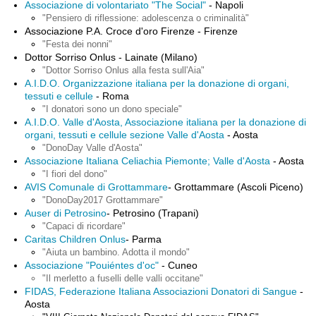
Associazione di volontariato "The Social"
- Napoli
"Pensiero di riflessione: adolescenza o criminalità"
Associazione P.A. Croce d'oro Firenze - Firenze
"Festa dei nonni"
Dottor Sorriso Onlus - Lainate (Milano)
"Dottor Sorriso Onlus alla festa sull'Aia"
A.I.D.O. Organizzazione italiana per la donazione di organi,
tessuti e cellule
- Roma
"I donatori sono un dono speciale"
A.I.D.O. Valle d'Aosta, Associazione italiana per la donazione di
organi, tessuti e cellule sezione Valle d'Aosta
- Aosta
"DonoDay Valle d'Aosta"
Associazione Italiana Celiachia Piemonte;
Valle d'Aosta
- Aosta
"
I fiori del dono"
AVIS Comunale di Grottammare
- Grottammare (Ascoli Piceno)
"DonoDay2017 Grottammare"
Auser di Petrosino
- Petrosino (Trapani)
"Capaci di ricordare"
Caritas Children Onlus
- Parma
"Aiuta un bambino. Adotta il mondo"
Associazione "Pouiéntes d'oc"
- Cuneo
"Il merletto a fuselli delle valli occitane"
FIDAS, Federazione Italiana Associazioni Donatori di Sangue
-
Aosta