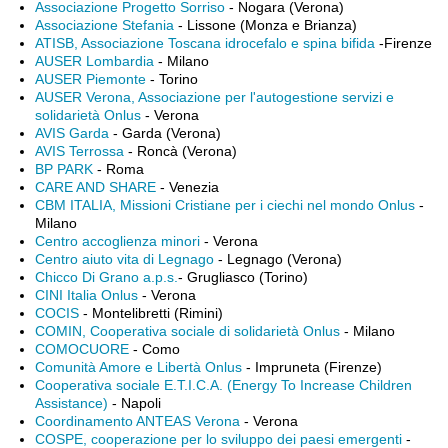
Associazione Progetto Sorriso
- Nogara (Verona)
Associazione Stefania
- Lissone (Monza e Brianza)
ATISB, Associazione Toscana idrocefalo e spina bifida
-Firenze
AUSER Lombardia
- Milano
AUSER Piemonte
- Torino
AUSER Verona, Associazione per l'autogestione servizi e
solidarietà Onlus
- Verona
AVIS Garda
- Garda (Verona)
AVIS Terrossa
- Roncà (Verona)
BP PARK
- Roma
CARE AND SHARE
- Venezia
CBM ITALIA, Missioni Cristiane per i ciechi nel mondo Onlus
-
Milano
Centro accoglienza minori
- Verona
Centro aiuto vita di Legnago
- Legnago (Verona)
Chicco Di Grano a.p.s.
- Grugliasco (Torino)
CINI Italia Onlus
- Verona
COCIS
- Montelibretti (Rimini)
COMIN, Cooperativa sociale di solidarietà Onlus
- Milano
COMOCUORE
- Como
Comunità Amore e Libertà Onlus
- Impruneta (Firenze)
Cooperativa sociale E.T.I.C.A. (Energy To Increase Children
Assistance)
- Napoli
Coordinamento ANTEAS Verona
- Verona
COSPE, cooperazione per lo sviluppo dei paesi emergenti
-