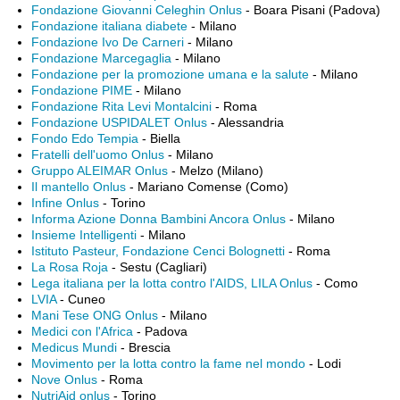
Fondazione Giovanni Celeghin Onlus
- Boara Pisani (Padova)
Fondazione italiana diabete
- Milano
Fondazione Ivo De Carneri
- Milano
Fondazione Marcegaglia
- Milano
Fondazione per la promozione umana e la salute
- Milano
Fondazione PIME
- Milano
Fondazione Rita Levi Montalcini
- Roma
Fondazione USPIDALET Onlus
- Alessandria
Fondo Edo Tempia
- Biella
Fratelli dell'uomo Onlus
- Milano
Gruppo ALEIMAR Onlus
- Melzo (Milano)
Il mantello Onlus
- Mariano Comense (Como)
Infine Onlus
- Torino
Informa Azione Donna Bambini Ancora Onlus
- Milano
Insieme Intelligenti
- Milano
Istituto Pasteur, Fondazione Cenci Bolognetti
- Roma
La Rosa Roja
- Sestu (Cagliari)
Lega italiana per la lotta contro l'AIDS, LILA Onlus
- Como
LVIA
- Cuneo
Mani Tese ONG Onlus
- Milano
Medici con l'Africa
- Padova
Medicus Mundi
- Brescia
Movimento per la lotta contro la fame nel mondo
- Lodi
Nove Onlus
- Roma
NutriAid onlus
- Torino