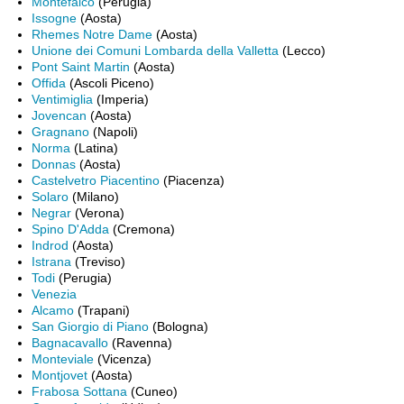
Montefalco
(Perugia)
Issogne
(Aosta)
Rhemes Notre Dame
(Aosta)
Unione dei Comuni Lombarda della Valletta
(Lecco)
Pont Saint Martin
(Aosta)
Offida
(Ascoli Piceno)
Ventimiglia
(Imperia)
Jovencan
(Aosta)
Gragnano
(Napoli)
Norma
(Latina)
Donnas
(Aosta)
Castelvetro Piacentino
(Piacenza)
Solaro
(Milano)
Negrar
(Verona)
Spino D'Adda
(Cremona)
Indrod
(Aosta)
Istrana
(Treviso)
Todi
(Perugia)
Venezia
Alcamo
(Trapani)
San Giorgio di Piano
(Bologna)
Bagnacavallo
(Ravenna)
Monteviale
(Vicenza)
Montjovet
(Aosta)
Frabosa Sottana
(Cuneo)