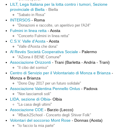
LILT, Lega Italiana per la lotta contro i tumori, Sezione
provinciale di Biella
- Biella
"Sabato in Rosa"
INTERSOS
- Roma
"Donazioni e raccolte, un aperitivo per l'A24"
Fulmini in linea retta
- Aosta
"Concerto Fulmini in linea retta"
C.S.V. Valle d'Aosta
- Aosta
"Valle d'Aosta che dona"
Al Revés Società Cooperativa Sociale
- Palermo
"AZiona il BENE Comune
"
Associazione Orizzonti
- Trani (Barletta - Andria - Trani)
"Il cibo del sorriso"
Centro di Servizio per il Volontariato di Monza e Brianza
-
Monza e Brianza
"Dono Day 2017 per un futuro solidale"
Associazione Valentina Pennello Onlus
- Padova
"Non lasciamoli soli"
LIDA, sezione di Olbia
- Olbia
"La casa degli ultimi"
Associazione COE
- Barzio (Lecco)
"#Back2School - Concerto degli Shiver Folk"
Volontari del soccorso Mont Rose
- Donnas (Aosta)
"Io faccio la mia parte"