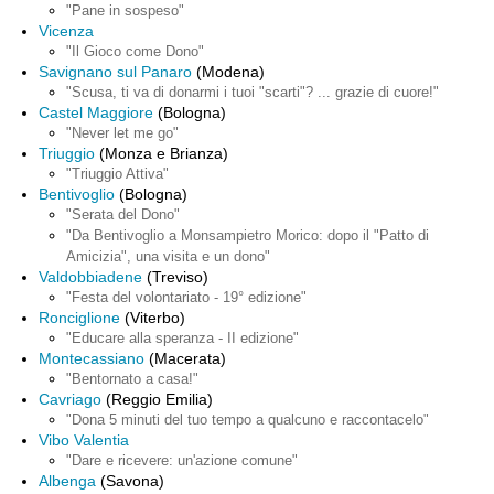
"Pane in sospeso"
Vicenza
"Il Gioco come Dono"
Savignano sul Panaro
(Modena)
"Scusa, ti va di donarmi i tuoi "scarti"? ... grazie di cuore!"
Castel Maggiore
(Bologna)
"Never let me go"
Triuggio
(Monza e Brianza)
"Triuggio Attiva"
Bentivoglio
(Bologna)
"Serata del Dono"
"Da Bentivoglio a Monsampietro Morico: dopo il "Patto di
Amicizia", una visita e un dono"
Valdobbiadene
(Treviso)
"Festa del volontariato - 19° edizione"
Ronciglione
(Viterbo)
"Educare alla speranza - II edizione"
Montecassiano
(Macerata)
"Bentornato a casa!"
Cavriago
(Reggio Emilia)
"Dona 5 minuti del tuo tempo a qualcuno e raccontacelo"
Vibo Valentia
"Dare e ricevere: un'azione comune"
Albenga
(Savona)