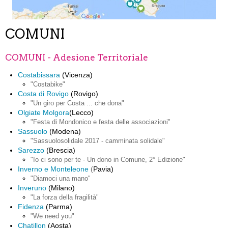
COMUNI
COMUNI - Adesione Territoriale
Costabissara
(Vicenza)
"Costabike"
Costa di Rovigo
(Rovigo)
"Un giro per Costa ... che dona"
Olgiate Molgora
(Lecco)
"Festa di Mondonico e festa delle associazioni"
Sassuolo
(Modena)
"Sassuolosolidale 2017 - camminata solidale"
Sarezzo
(Brescia)
"
Io ci sono per te - Un dono in Comune, 2° Edizione"
Inverno e Monteleone
(
Pavia)
"Diamoci una mano"
Inveruno
(Milano)
"La forza della fragilità"
Fidenza
(Parma)
"We need you"
Chatillon
(Aosta)