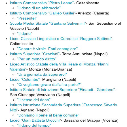
Istituto Comprensivo "Pietro Leone"
- Caltanissetta
"Il dono di un abbraccio"
Istituto Comprensivo "Galileo Galilei"
- Arienzo (Caserta)
"Presente!"
Scuola Media Statale "Gaetano Salvemini"
- San Sebastiano al
Vesuvio (Napoli)
"Il dono"
Liceo Classico Linguistico e Coreutico "Ruggero Settimo"
-
Caltanissetta
"Donare è virale. Fatti contagiare"
Istituto Superiore "Graziani"
- Torre Annunziata (Napoli)
"Per un mondo diritto"
Liceo Artistico Statale della Villa Reale di Monza "Nanni
Valentini"
- Monza (Monza-Brianza)
"Una giornata da supereroi"
Liceo "Colombo"
- Marigliano (Napoli)
"Ci vogliamo girare dall'altra parte?"
Istituto Statale di Istruzione Superiore "Einaudi - Giordano"
-
San Giuseppe Vesuviano (Napoli)
"Il senso del dono"
Istituto Istruzione Secondaria Superiore "Francesco Saverio
Nitti"
- Agnano (Napoli)
"Doniamo il bene al bene comune"
Liceo "Gian Battista Brocchi"
- Bassano del Grappa (Vicenza)
"Il dono del tempo"