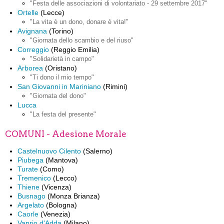
"Festa delle associazioni di volontariato - 29 settembre 2017"
Ortelle
(Lecce)
"La vita è un dono, donare è vita!"
Avignana
(Torino)
"Giornata dello scambio e del riuso"
Correggio
(Reggio Emilia)
"Solidarietà in campo"
Arborea
(Oristano)
"Ti dono il mio tempo"
San Giovanni in Mariniano
(Rimini)
"Giornata del dono"
Lucca
"La festa del presente"
COMUNI - Adesione Morale
Castelnuovo Cilento
(Salerno)
Piubega
(Mantova)
Turate
(Como)
Tremenico
(Lecco)
Thiene
(Vicenza)
Busnago
(Monza Brianza)
Argelato
(Bologna)
Caorle
(Venezia)
Vaprio d'Adda
(Milano)