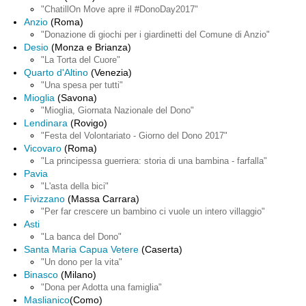
"ChatillOn Move apre il #DonoDay2017"
Anzio
(Roma)
"Donazione di giochi per i giardinetti del Comune di Anzio"
Desio
(Monza e Brianza)
"La Torta del Cuore"
Quarto d'Altino
(Venezia)
"Una spesa per tutti"
Mioglia
(Savona)
"Mioglia, Giornata Nazionale del Dono"
Lendinara
(Rovigo)
"Festa del Volontariato - Giorno del Dono 2017"
Vicovaro
(Roma)
"La principessa guerriera: storia di una bambina - farfalla"
Pavia
"L'asta della bici"
Fivizzano
(Massa Carrara)
"Per far crescere un bambino ci vuole un intero villaggio"
Asti
"La banca del Dono"
Santa Maria Capua Vetere
(Caserta)
"Un dono per la vita"
Binasco
(Milano)
"Dona per Adotta una famiglia"
Maslianico
(Como)