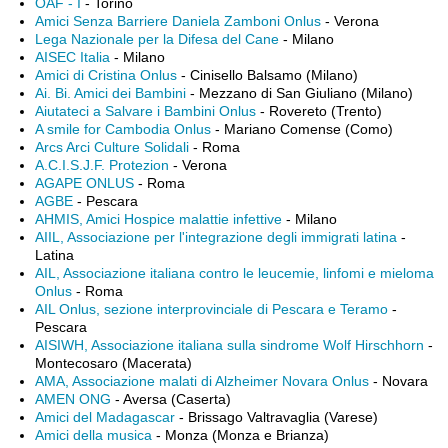
OAF - I
- Torino
Amici Senza Barriere Daniela Zamboni Onlus
- Verona
Lega Nazionale per la Difesa del Cane
- Milano
AISEC Italia
- Milano
Amici di Cristina Onlus
- Cinisello Balsamo (Milano)
Ai. Bi. Amici dei Bambini
- Mezzano di San Giuliano (Milano)
Aiutateci a Salvare i Bambini Onlus
- Rovereto (Trento)
A smile for Cambodia Onlus
- Mariano Comense (Como)
Arcs Arci Culture Solidali
- Roma
A.C.I.S.J.F. Protezion
- Verona
AGAPE ONLUS
- Roma
AGBE
- Pescara
AHMIS, Amici Hospice malattie infettive
- Milano
AIIL, Associazione per l'integrazione degli immigrati latina
-
Latina
AIL, Associazione italiana contro le leucemie, linfomi e mieloma
Onlus
- Roma
AIL Onlus, sezione interprovinciale di Pescara e Teramo
-
Pescara
AISIWH, Associazione italiana sulla sindrome Wolf Hirschhorn
-
Montecosaro (Macerata)
AMA, Associazione malati di Alzheimer Novara Onlus
- Novara
AMEN ONG
- Aversa (Caserta)
Amici del Madagascar
- Brissago Valtravaglia (Varese)
Amici della musica
- Monza (Monza e Brianza)