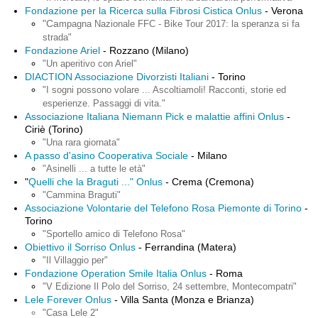
Fondazione per la Ricerca sulla Fibrosi Cistica Onlus
- Verona
"Ca
mpagna Nazionale FFC - Bike Tour 2017: la speranza si fa
strada"
Fondazione Ariel
- Rozzano (Milano)
"Un aperitivo con Ariel"
DIACTION Associazione Divorzisti Italiani
- Torino
"I sogni possono volare ... Ascoltiamoli! Racconti, storie ed
esperienze. Passaggi di vita."
Associazione Italiana Niemann Pick e malattie affini Onlus
-
Ciriè (Torino)
"Una rara giornata"
A passo d'asino Cooperativa Sociale
- Milano
"Asinelli ... a tutte le età"
"
Quelli che la Braguti ..." Onlus
- Crema (Cremona)
"Cammina Braguti"
Associazione Volontarie del Telefono Rosa Piemonte di Torino
-
Torino
"Sportello amico di Telefono Rosa"
Obiettivo il Sorriso Onlus
- Ferrandina (Matera)
"Il Villaggio per"
Fondazione Operation Smile Italia Onlus
- Roma
"V Edizione Il Polo del Sorriso, 24 settembre, Montecompatri"
Lele Forever Onlus
- Villa Santa (Monza e Brianza)
"Casa Lele 2"