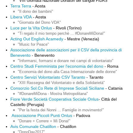
"VIII Giornata Nazionale Donatori del sangue FIDAS"
Terra Terra
- Aosta
"Il dono dei bambini"
Libera VDA
- Aosta
"Giornata del Dono VDA"
Luce per la Vita Onlus
- Rivoli (Torino)
"Ti regalo il mio tempo perchè ... #DonareMiDona!"
Acting Out English Acamedy
- Mestre (Venezia)
"Music for Peace"
Associazione delle associazioni per il CSV della provincia di
Benevento
- Benevento
"Informarsi, formarsi e donare nei campi di volontariato"
Centro Studi Femminista per l'economia del dono
- Roma
"Economia del dono alla Casa Internazionale delle donne"
Centro Servizi Volontariato CSV Taranto
- Taranto
"XIII Rassegna del Volontariato e della Solidarietà"
Consorzio Sol.Co Rete di Imprese Sociali Siciliane
- Catania
"#DonareMiDona - Mostra Metropolitana"
Fiore Verde Società Cooperativa Sociale Onlus
- Città del
Castello (Perugia)
"Per la festa dei Nonni ... Famiglie in movimento!"
Associazione Piccoli Punti Onlus
- Padova
"Donare + Correre = Mi Dona!
"
Avis Comunale Chatillon
- Chatillon
"DonoDay2017"