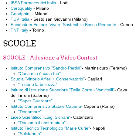
IBSA Farmaceutici Italia
- Lodi
Certiquality
- Milano
Goodpoint
- Milano
TUV Italia
- Sesto san Giovanni (Milano)
Encaustum Editore: Vivere Sostenibile Basso Piemonte
- Cuneo
TNT Italy
- Torino
SCUOLE
SCUOLE - Adesione a Video Contest
Istituto Comprensivo "Sandro Pertini"
- Martinsicuro (Teramo)
"Casa mia è casa tua"
Scuola "Vittorio Alfieri + Conservatorio"
- Cagliari
"Ti dono la bellezza"
Istituto di Istruzione Superiore "Della Corte - Vanvitelli"
- Cava
de' Tirreni (Salerno)
"Saper Guardare"
Istituto Comprensivo Statale Capena
- Capena (Roma)
"Donamore"
Liceo Scientifico "Luigi Siciliani"
- Catanzaro
"Doniamo il nostro aiuto"
Istituto Tecnico Tecnologico "Marie Curie"
- Napoli
"Solidarietà"