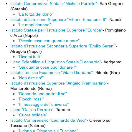
Istituto Comprensivo Statale "Michele Purrello"
- San Gregorio
(Catania)
"La forza del dono"
Istituto di Istruzione Superiore "Vittorio Emanuele II"
- Napoli
"Le mani donano"
Istituto Statale per l'Istruzione Superiore "Europa"
- Pomigliano
d'Arco (Napoli)
"Piccole cose con grande amore"
Istituto d'Istruzione Secondaria Superiore "Emilio Sereni"
-
Afragola (Napoli)
"Diversi tutti"
Liceo Scientifico e Linguistico Statale "Leonardo"
- Agrigento
"Sai quante cose puoi donare?"
Istituto Tecnico Economico "Vitale Giordano"
- Bitonto (Bari)
"Non dire no!"
Istituto d'Istruzione Superiore "Angelo Frammartino"
-
Monterotondo (Roma)
"Donando una parte di sè"
"Fiocchi rossi"
"Il messaggio dell'universo"
Liceo "Galileo Ferraris"
- Taranto
"Cuore solidale"
Istituto Comprensivo "Leonardo da Vinci"
- Olevano sul
Tusciano (Salerno)
"Il dono a Olevano sul Tusciano"