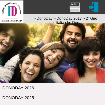
>
DonoDay
>
DonoDay 2017
>
2° Giro
dell'Italia che Dona
DONODAY 2026
DONODAY 2025