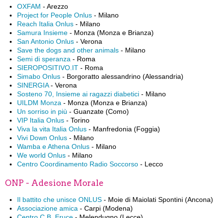
OXFAM
- Arezzo
Project for People Onlus
- Milano
Reach Italia Onlus
- Milano
Samura Insieme
- Monza (Monza e Brianza)
San Antonio Onlus
- Verona
Save the dogs and other animals
- Milano
Semi di speranza
- Roma
SIEROPOSITIVO.IT
- Roma
Simabo Onlus
- Borgoratto alessandrino (Alessandria)
SINERGIA
- Verona
Sosteno 70, Insieme ai ragazzi diabetici
- Milano
UILDM Monza
- Monza (Monza e Brianza)
Un sorriso in più
- Guanzate (Como)
VIP Italia Onlus
- Torino
Viva la vita Italia Onlus
- Manfredonia (Foggia)
Vivi Down Onlus
- Milano
Wamba e Athena Onlus
- Milano
We world Onlus
- Milano
Centro Coordinamento Radio Soccorso
- Lecco
ONP - Adesione Morale
Il battito che unisce ONLUS
- Moie di Maiolati Spontini (Ancona)
Associazione amica
- Carpi (Modena)
Centro C.B. Eruce
- Melendugno (Lecce)