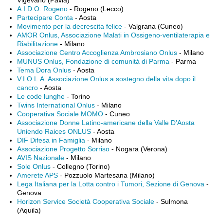
Vigevano (Pavia)
A.I.D.O. Rogeno
- Rogeno (Lecco)
Partecipare Conta
- Aosta
Movimento per la decrescita felice
- Valgrana (Cuneo)
AMOR Onlus, Associazione Malati in Ossigeno-ventilaterapia e
Riabilitazione
- Milano
Associazione Centro Accoglienza Ambrosiano Onlus
- Milano
MUNUS Onlus, Fondazione di comunità di Parma
- Parma
Tema Dora Onlus
- Aosta
V.I.O.L.A. Associazione Onlus a sostegno della vita dopo il
cancro
- Aosta
Le code lunghe
- Torino
Twins International Onlus
- Milano
Cooperativa Sociale MOMO
- Cuneo
Associazione Donne Latino-americane della Valle D'Aosta
Uniendo Raices ONLUS
- Aosta
DIF Difesa in Famiglia
- Milano
Associazione Progetto Sorriso
- Nogara (Verona)
AVIS Nazionale
- Milano
Sole Onlus
- Collegno (Torino)
Amerete APS
- Pozzuolo Martesana (Milano)
Lega Italiana per la Lotta contro i Tumori, Sezione di Genova
-
Genova
Horizon Service Società Cooperativa Sociale
- Sulmona
(Aquila)