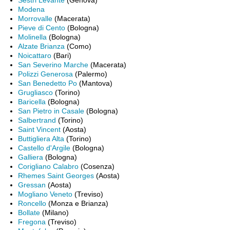
Sestri Levante
(Genova)
Modena
Morrovalle
(Macerata)
Pieve di Cento
(Bologna)
Molinella
(Bologna)
Alzate Brianza
(Como)
Noicattaro
(Bari)
San Severino Marche
(Macerata)
Polizzi Generosa
(Palermo)
San Benedetto Po
(Mantova)
Grugliasco
(Torino)
Baricella
(Bologna)
San Pietro in Casale
(Bologna)
Salbertrand
(Torino)
Saint Vincent
(Aosta)
Buttigliera Alta
(Torino)
Castello d'Argile
(Bologna)
Galliera
(Bologna)
Corigliano Calabro
(Cosenza)
Rhemes Saint Georges
(Aosta)
Gressan
(Aosta)
Mogliano Veneto
(Treviso)
Roncello
(Monza e Brianza)
Bollate
(Milano)
Fregona
(Treviso)