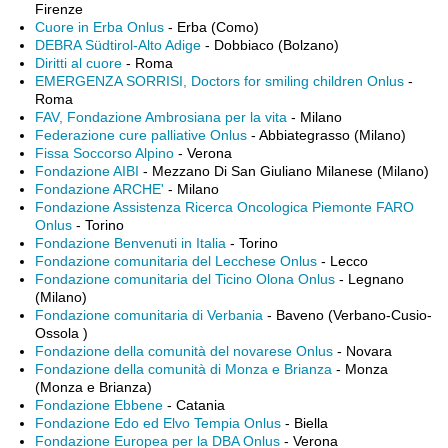
Firenze
Cuore in Erba Onlus
- Erba (Como)
DEBRA Südtirol-Alto Adige
- Dobbiaco (Bolzano)
Diritti al cuore
- Roma
EMERGENZA SORRISI, Doctors for smiling children Onlus
-
Roma
FAV, Fondazione Ambrosiana per la vita
- Milano
Federazione cure palliative Onlus
- Abbiategrasso (Milano)
Fissa Soccorso Alpino
- Verona
Fondazione AIBI
- Mezzano Di San Giuliano Milanese (Milano)
Fondazione ARCHE'
- Milano
Fondazione Assistenza Ricerca Oncologica Piemonte FARO
Onlus
- Torino
Fondazione Benvenuti in Italia
- Torino
Fondazione comunitaria del Lecchese Onlus
- Lecco
Fondazione comunitaria del Ticino Olona Onlus
- Legnano
(Milano)
Fondazione comunitaria di Verbania
- Baveno (Verbano-Cusio-
Ossola )
Fondazione della comunità del novarese Onlus
- Novara
Fondazione della comunità di Monza e Brianza
- Monza
(Monza e Brianza)
Fondazione Ebbene
- Catania
Fondazione Edo ed Elvo Tempia Onlus
- Biella
Fondazione Europea per la DBA Onlus
- Verona