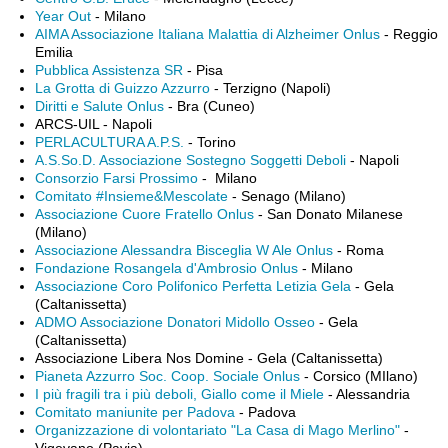
Year Out
- Milano
AIMA Associazione Italiana Malattia di Alzheimer Onlus
- Reggio
Emilia
Pubblica Assistenza SR
- Pisa
La Grotta di Guizzo Azzurro
- Terzigno (Napoli)
Diritti e Salute Onlus
- Bra (Cuneo)
ARCS-UIL - Napoli
PERLACULTURA A.P.S.
- Torino
A.S.So.D. Associazione Sostegno Soggetti Deboli
- Napoli
Consorzio Farsi Prossimo
- Milano
Comitato #Insieme&Mescolate
- Senago (Milano)
Associazione Cuore Fratello Onlus
- San Donato Milanese
(Milano)
Associazione Alessandra Bisceglia W Ale Onlus
- Roma
Fondazione Rosangela d'Ambrosio Onlus
- Milano
Associazione Coro Polifonico Perfetta Letizia Gela
- Gela
(Caltanissetta)
ADMO Associazione Donatori Midollo Osseo
- Gela
(Caltanissetta)
Associazione Libera Nos Domine - Gela (Caltanissetta)
Pianeta Azzurro Soc. Coop. Sociale Onlus
- Corsico (MIlano)
I più fragili tra i più deboli, Giallo come il Miele
- Alessandria
Comitato maniunite per Padova
- Padova
Organizzazione di volontariato "La Casa di Mago Merlino"
-