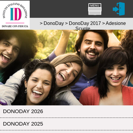
>
DonoDay
>
DonoDay 2017
>
Adesione
Scuole
DONODAY 2026
DONODAY 2025