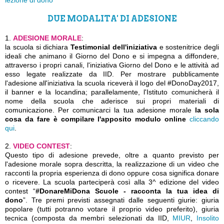
lezione di dono
DUE MODALITA' DI ADESIONE
1.
ADESIONE MORALE
:
la scuola si dichiara
Testimonial dell'iniziativa
e sostenitrice degli
ideali che animano il Giorno del Dono e si impegna a diffondere,
attraverso i propri canali, l'iniziativa Giorno del Dono e le attività ad
esso legate realizzate da IID. Per mostrare pubblicamente
l'adesione all'iniziativa la scuola riceverà il logo del #DonoDay2017,
il banner e la locandina; parallelamente, l'Istituto comunicherà il
nome della scuola che aderisce sui propri materiali di
comunicazione. Per comunicarci la tua adesione morale
la sola
cosa da fare è compilare l'apposito modulo online
cliccando
qui
.
2.
VIDEO CONTEST
:
Questo tipo di adesione prevede, oltre a quanto previsto per
l'adesione morale sopra descritta, la realizzazione di un video che
racconti la propria esperienza di dono oppure cosa significa donare
o ricevere. La scuola parteciperà così alla 3^ edizione del video
contest “
#DonareMiDona Scuole - racconta la tua idea di
dono
”. Tre premi previsti assegnati dalle seguenti giurie: giuria
popolare (tutti potranno votare il proprio video preferito), giuria
tecnica (composta da membri selezionati da IID,
MIUR
,
Insolito