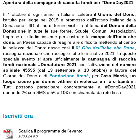
Apertura della campagna di raccolta fondi per #DonoDay2021
Il 4 ottobre di ogni anno in Italia si celebra il
Giorno del Dono
,
istituito per legge nel 2015 e promosso dall'Istituto Italiano della
Donazione - IID al fine di fornire visibilità al tema
del Dono e della
Donazione
in tutte le sue forme. Scuole, Comuni, Associazioni,
Imprese e cittadini insieme per costruire la
mappa dell'Italia che
dona
, un Paese capace di reagire alle difficoltà mettendo al centro
la bellezza del Dono: nasce così il
6
° Giro dell'Italia che Dona
,
rassegna nazionale che raccoglie tutte le iniziative 2021. In questo
speciale evento si apre ufficialmente la
campagna di raccolta
fondi nazionale #Donafuturo 2021
con l'attivazione del
numero
solidale 45595
(dal 19 settembre al 10 ottobre) a favore del
Giorno del Dono e di
Fondazione Archè
, per
Casa Marzia, un
luogo sicuro per donne vittime di violenza e i loro bambini
.
Tutti possono partecipare concretamente a #DonoDay2021
donando 2€ con SMS o 5€ o 10€ con chiamata da rete fissa.
Iscriviti ora
Scarica il programma dell'evento
1083.24 Kb