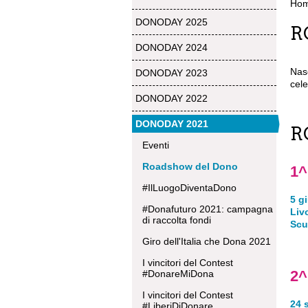
Ho
DONODAY 2025
R
DONODAY 2024
Nas
DONODAY 2023
cele
DONODAY 2022
DONODAY 2021
R
Eventi
Roadshow del Dono
1^
#IlLuogoDiventaDono
5 g
#Donafuturo 2021: campagna
Liv
di raccolta fondi
Scu
Giro dell'Italia che Dona 2021
I vincitori del Contest
2^
#DonareMiDona
I vincitori del Contest
24 
#LiberiDiDonare