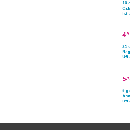
10 
Cat
Ist
4^
21 
Reg
Uff
5^
5 g
An
Uff