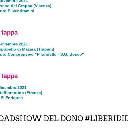
novembre 2021
sano del Grappa (Vicenza)
ituto E. Vendramini
 tappa
novembre 2021
pobello di Mazara (Trapani)
ituto Comprensivo "Pirandello - S.G. Bosco"
 tappa
dicembre 2021
telfiorentino (Firenze)
S F. Enriques
OADSHOW DEL DONO #LIBERIDI