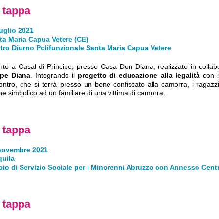
 tappa
luglio 2021
ta Maria Capua Vetere (CE)
tro Diurno Polifunzionale Santa Maria Capua Vetere
nto a Casal di Principe, presso Casa Don Diana, realizzato in colla
pe Diana
. Integrando il
progetto di educazione alla legalità
con i
ncontro, che si terrà presso un bene confiscato alla camorra, i ragaz
e simbolico ad un familiare di una vittima di camorra.
 tappa
novembre 2021
quila
icio di Servizio Sociale per i Minorenni Abruzzo con Annesso Centr
 tappa