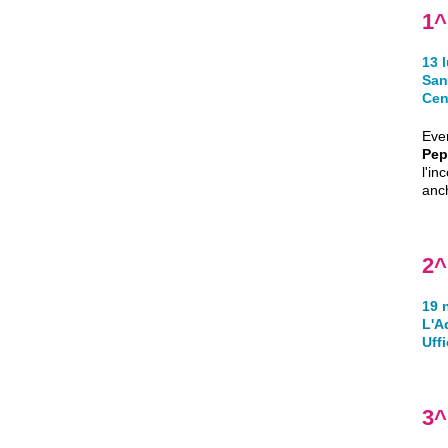
1^
13 
San
Cen
Eve
Pep
l'i
anch
2^
19 
L'A
Uff
3^