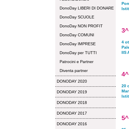
Pon
DonoDay LIBERI DI DONARE
Ist
DonoDay SCUOLE
DonoDay NON PROFIT
3^
DonoDay COMUNI
4 o
DonoDay IMPRESE
Pal
IIS
DonoDay per TUTTI
Patrocini e Partner
Diventa partner
4^
DONODAY 2020
20 
Mar
DONODAY 2019
I
sti
DONODAY 2018
DONODAY 2017
5^
DONODAY 2016