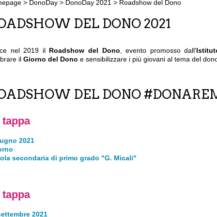
mepage
>
DonoDay
>
DonoDay 2021
>
Roadshow del Dono
OADSHOW DEL DONO 2021
ce nel 2019 il
Roadshow del Dono
, evento promosso dall'
Istit
brare il
Giorno del Dono
e sensibilizzare i più giovani al tema del don
OADSHOW DEL DONO #DONARE
 tappa
iugno 2021
orno
ola secondaria di primo grado "G. Micali"
 tappa
settembre 2021