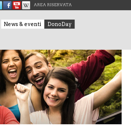
AREA RISERVATA
News & eventi
DonoDay