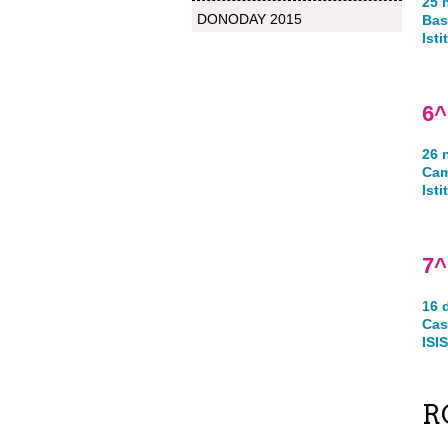
25 
DONODAY 2015
Bas
Ist
6^
26 
Cam
Ist
7^
16 
Cas
ISI
R