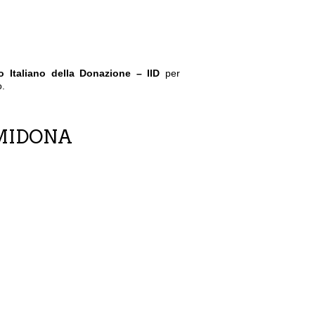
uto Italiano della Donazione – IID
per
o.
MIDONA