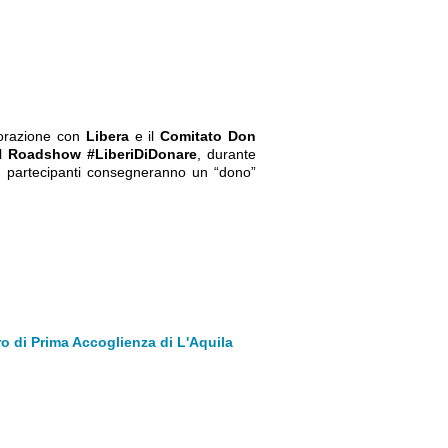
borazione con
Libera
e il
Comitato Don
l
Roadshow #LiberiDiDonare
, durante
zi partecipanti consegneranno un “dono”
o di Prima Accoglienza di L'Aquila