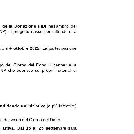
!
no della Donazione (IID)
nell'ambito del
NP). Il progetto nasce per diffondere la
ro il
4 ottobre 2022.
La partecipazione
logo del Giorno del Dono, il banner e la
ONP che aderisce sui propri materiali di
ndidand
o un'iniziativa
(o più iniziative)
.
to dei valori del Giorno del Dono.
 attiva
.
Dal 15 al 25 settembre
sarà
g
.