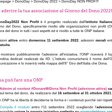
mepage
>
DonoDay
>
DonoDay 2022
>
DonoDay NON PROFIT
 aderire la tua associazione al Giorno del Dono 2022
noDay2022 Non Profit
è il progetto realizzato dall'
Istituto Italia
no del Dono, specificamente rivolto alle organizzazioni non profit (O
ura del dono in tutti i suoi aspetti ed è rivolto a tutte le ONP italiane.
sioni
attive
entro
domenica
11
settembre 2022
, adesioni
morali
ent
atuita
.
 mostrare pubblicamente l'adesione all'iniziativa, l'ONP riceverà il 
ndina dedicati realizzati da IID. L'Istituto comunicherà il nome dell'
nicazione e lo inserirà nella mappa dell'8° Giro dell'Italia che Dona.
sa può fare una ONP
Aderire al contest #DonareMiDona Non
Profit (adesione attiva)
ca
sul tema del dono, da realizzarsi dal
16 settembre al 31 ottobre 2021
 ONP ha la libertà di deciderne la forma e i contenuti purché nel rispet
Compila il modulo
entro l'11 settembre 2022 scegliendo l'
adesione
possibile
votare la propria iniziativa preferita su
giornodeldono.or