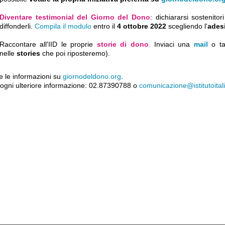
Diventare testimonial del Giorno del Dono
: dichiararsi sostenitor
diffonderli.
Compila il modulo
entro il
4 ottobre 2022
scegliendo l'
ades
Raccontare all'IID le proprie
storie di dono
.
Inviaci una
mail
o t
nelle
stories
che poi riposteremo).
e le informazioni su
giornodeldono.org
.
 ogni ulteriore informazione: 02.87390788 o
comunicazione@istitutoital