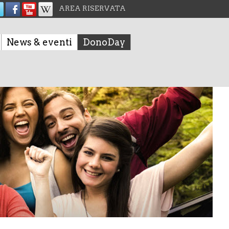
AREA RISERVATA
News & eventi
DonoDay