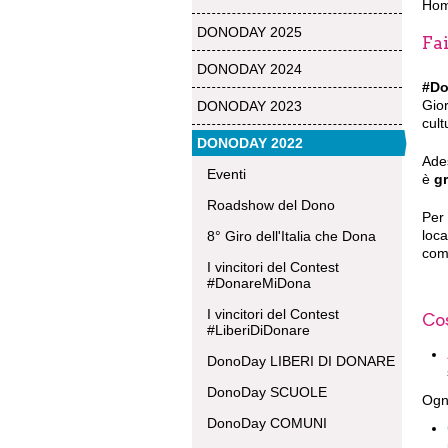
Ho
DONODAY 2025
Fai
DONODAY 2024
#Do
Gior
DONODAY 2023
cult
DONODAY 2022
Ade
Eventi
è
gr
Roadshow del Dono
Per
loca
8° Giro dell'Italia che Dona
comu
I vincitori del Contest
#DonareMiDona
I vincitori del Contest
Co
#LiberiDiDonare
DonoDay LIBERI DI DONARE
DonoDay SCUOLE
Ogni
DonoDay COMUNI