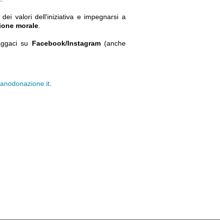
i dei valori dell'iniziativa e impegnarsi a
ione morale
.
aggaci su
Facebook/Instagram
(anche
ianodonazione.it
.