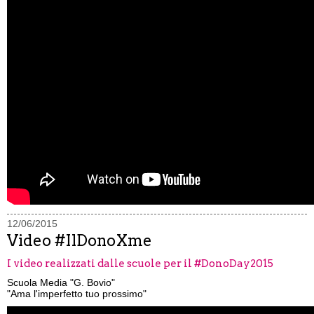
12/06/2015
Video #IlDonoXme
I video realizzati dalle scuole per il #DonoDay2015
Scuola Media "G. Bovio"
"Ama l'imperfetto tuo prossimo"