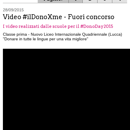
28/09/2015
Video #ilDonoXme - Fuori concorso
I video realizzati dalle scuole per il #DonoDay2015
Classe prima - Nuovo Liceo Internazionale Quadriennale (Lucca)
"Donare in tutte le lingue per una vita migliore"