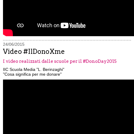
24/06/2015
Video #IlDonoXme
I video realizzati dalle scuole per il #DonoDay2015
IIC Scuola Media "L. Berinzaghi"
"Cosa significa per me donare"