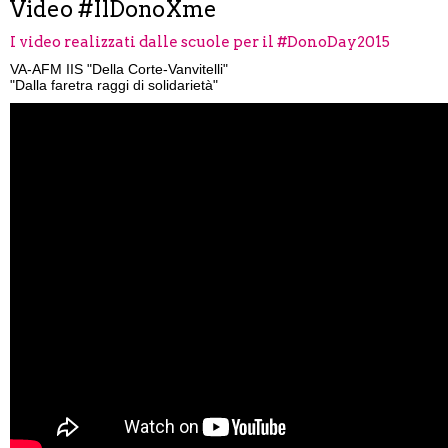
Video #IlDonoXme
I video realizzati dalle scuole per il #DonoDay2015
VA-AFM IIS "Della Corte-Vanvitelli"
"Dalla faretra raggi di solidarietà"