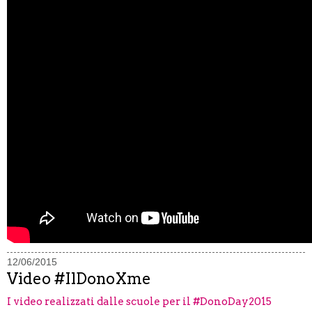
12/06/2015
Video #IlDonoXme
I video realizzati dalle scuole per il #DonoDay2015