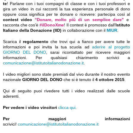
te
! Parlane con i tuoi compagni di classe e con i tuoi professori e
gira un video in cui racconti la tua esperienza personale di dono
oppure cosa significa per te donare o ricevere: partecipa così al
contest video
“Donare, molto più di un semplice dare"
e
racconta che cos'è
#ilDonoXme
! Il contest è
promosso dall'
Istituto
Italiano della Donazione (IID)
in collaborazione con il
MIUR
.
Scarica il
regolamento
che trovi qui a fianco per avere tutte le
informazioni e poi invita la tua scuola ad
aderire al progetto
GIORNO DEL DONO
, sarai ricontattato per ricevere maggiori
informazioni. Per qualsiasi chiarimento scrivici a
comunicazione@istitutoitalianodonazione.it
.
I video migliori sono state premiati dal vivo durante il nostro evento
nazionale
GIORNO DEL DONO
che si è tenuto il
4 ottobre 2015
.
Qui di seguito puoi rivedere tutti i video realizzati dalle scuole
aderenti.
Per vedere i video vincitori
clicca qui
.
Per maggiori informazioni
scrivici!
comunicazione@istitutoitalianodonazione.it