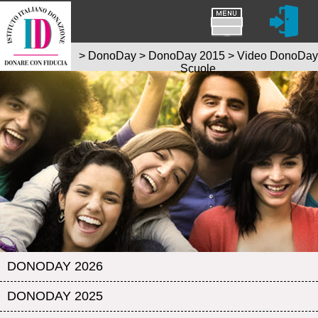
>
DonoDay
>
DonoDay 2015
>
Video DonoDay
Scuole
DONODAY 2026
DONODAY 2025