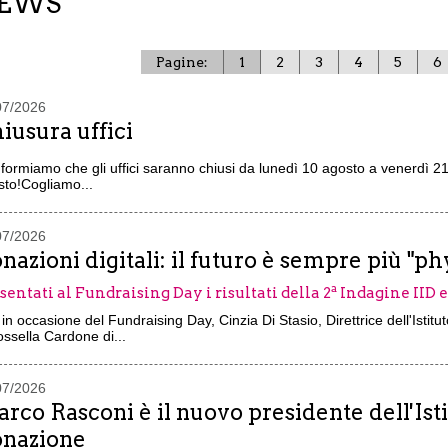
EWS
Pagine:
1
2
3
4
5
6
07/2026
iusura uffici
nformiamo che gli uffici saranno chiusi da lunedì 10 agosto a venerdì 2
sto!Cogliamo...
07/2026
nazioni digitali: il futuro è sempre più "ph
sentati al Fundraising Day i risultati della 2ª Indagine IID 
, in occasione del Fundraising Day, Cinzia Di Stasio, Direttrice dell'Istit
ssella Cardone di...
07/2026
rco Rasconi è il nuovo presidente dell'Isti
nazione