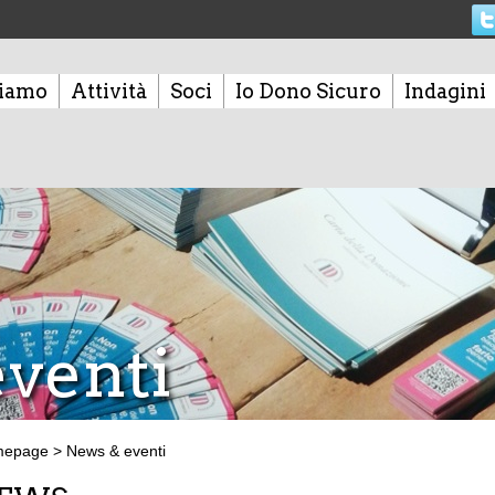
siamo
Attività
Soci
Io Dono Sicuro
Indagini
venti
mepage
>
News & eventi