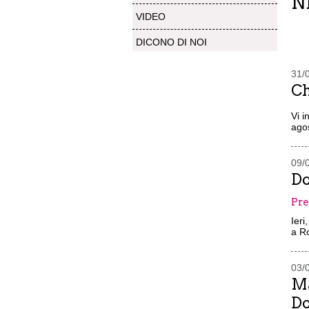
N
VIDEO
DICONO DI NOI
31/
Ch
Vi i
ago
09/
Do
Pre
Ieri
a Ro
03/
Ma
Do