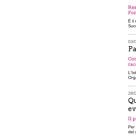
Ras
Fon
È il
Succ
03/
Pa
Con
rac
L'Is
Orga
28/
Qu
ev
Il 
Per 
del 