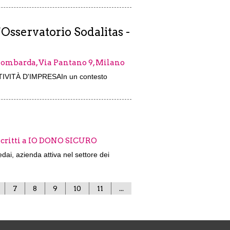
'Osservatorio Sodalitas -
lombarda, Via Pantano 9, Milano
VITÀ D'IMPRESAIn un contesto
iscritti a IO DONO SICURO
dai, azienda attiva nel settore dei
7
8
9
10
11
...