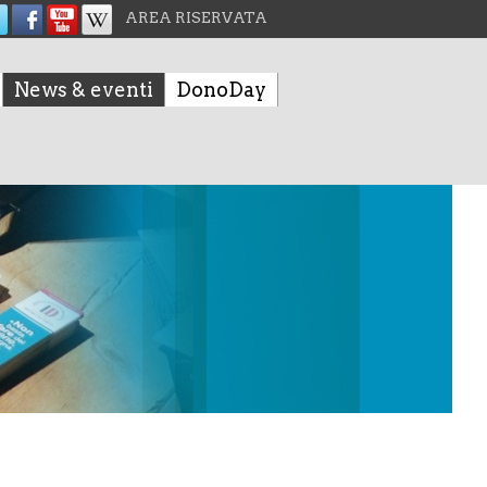
AREA RISERVATA
News & eventi
DonoDay