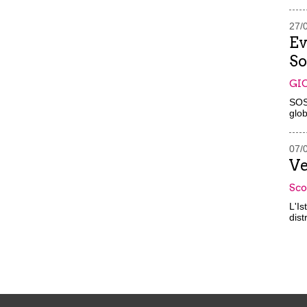
27/
Ev
So
GIO
SOS
glob
07/
Ve
Sco
L'Is
dist