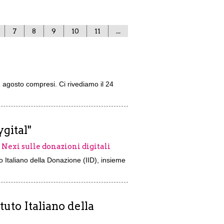
7
8
9
10
11
...
1 agosto compresi. Ci rivediamo il 24
ygital"
e Nexi sulle donazioni digitali
uto Italiano della Donazione (IID), insieme
tuto Italiano della