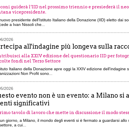
coni guiderà l’IID nel prossimo triennio e presiederà il neo
tana vicepresidente.
 nuovo presidente dell'Istituto Italiano della Donazione (IID) eletto dai s
ede a Ivan Nissoli che...
06/2026
rtecipa all'indagine più longeva sulla raccol
tribuisci alla XXIV edizione del questionario IID per foto
colte fondi nel Terzo Settore
tituto Italiano della Donazione apre oggi la XXIV edizione dell'indagine
nizzazioni Non Profit sono...
05/2026
esto evento non è un evento: a Milano si a
enti significativi
primo tavolo di lavoro che mette in discussione il modo stess
un giorno, a Milano, il mondo degli eventi si è fermato a guardarsi allo 
settore, a cui...