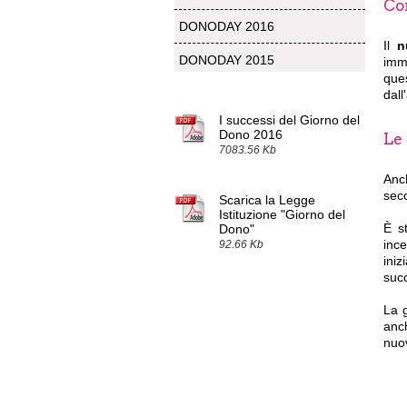
Co
DONODAY 2016
Il
n
DONODAY 2015
imme
que
dall
I successi del Giorno del
Dono 2016
Le
7083.56 Kb
Anc
sec
Scarica la Legge
Istituzione "Giorno del
È s
Dono"
ince
92.66 Kb
iniz
suc
La g
anch
nuo