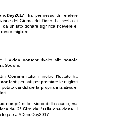
onoDay2017
, ha permesso di rendere
izione del Giorno del Dono. La scelta di
 da un lato donare significa ricevere e,
o rende migliore.
e il
video contest
rivolto alle
scuole
a Scuole
.
ti i
Comuni
italiani; inoltre l'Istituto ha
i contest
pensati per premiare le migliori
 potuto candidare la propria iniziativa e,
ori.
are
non più solo i video delle scuole, ma
sione del
2° Giro dell'Italia che dona
. Il
ità legate a #DonoDay2017.