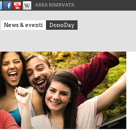
AREA RISERVATA
News & eventi
DonoDay