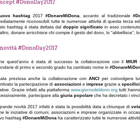
ncept #DonoDay2017
uovo hashtag
2017
#DonareMiDona
, accanto al tradizionale
#D
diatamente riconoscibili tutte le numerose attività di questa terza ed
sto hashtag è stata dettata dal
doppio significato
in esso contenuto:
'altro, donare arricchisce chi compie il gesto del dono, lo “abbellisce”, l
 novità #DonoDay2017
he quest'anno è stata di successo la collaborazione con il
MIUR
ondarie di primo e secondo grado ha cambiato nome in
#DonareMiDon
tata preziosa anche la collaborazione con
ANCI
per coinvolgere tut
ntivato la partecipazione di
associazioni
e
imprese
grazie a
specific
iative. Grazie infatti alla piattaforma
www.giornodeldono.org
tutti hanno
cessivamente, partecipare alla
giuria popolare
che ha decretato i vincit
rande novità 2017 infatti è stata la possibilità data a chiunque di
vot
e le iniziative di comuni, associazioni e imprese organizzate in occa
vo hashtag
#DonareMiDona
ha caratterizzato tutte le numerose attiv