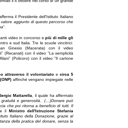
remiati il 4 ottobre nel corso di un grande
fferma il Presidente dell'Istituto Italiano
l valore aggiunto di questo percorso che
na
”.
tanti video in concorso e
più di mille gli
tro e sud Italia. Tre le scuole vincitrici:
 San Ginesio (Macerata) con il video
” (Recanati) con il video “La semplicità
lani” (Policoro) con il video ”Il cartone
 attraverso il volontariato
e
circa 5
 (ONP)
affinché vengano impiegate nelle
ergio Mattarella
, il quale ha affermato
 gratuità e generosità.. (…)Donare può
a che poi ritorna a beneficio di tutti. Il
e il
Ministro dell'Istruzione Stefania
tuto Italiano della Donazione, grazie al
tanza della pratica del donare, senza la