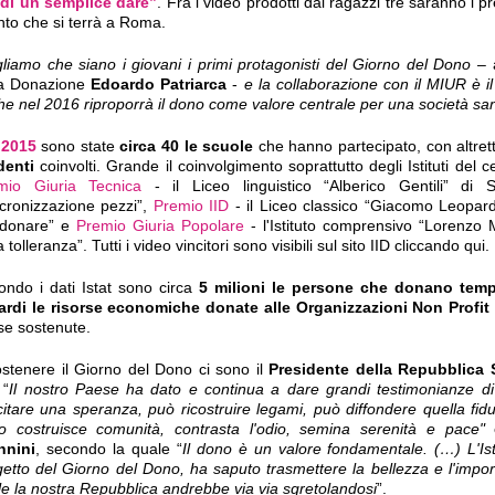
 di un semplice dare”
. Fra i video prodotti dai ragazzi tre saranno i p
nto che si terrà a Roma.
liamo che siano i giovani i primi protagonisti del Giorno del Dono
– a
la Donazione
Edoardo Patriarca
-
e la collaborazione con il MIUR è i
e nel 2016 riproporrà il dono come valore centrale per una società sa
 2015
sono state
circa 40 le scuole
che hanno partecipato, con altret
denti
coinvolti. Grande il coinvolgimento soprattutto degli Istituti del cen
mio Giuria Tecnica
- il Liceo linguistico “Alberico Gentili” di
ncronizzazione pezzi”,
Premio IID
- il Liceo classico “Giacomo Leopardi
 donare” e
Premio Giuria Popolare
- l'Istituto comprensivo “Lorenzo Mi
a tolleranza”. Tutti i video vincitori sono visibili sul sito IID cliccando qui.
ondo i dati Istat sono circa
5 milioni le persone che donano tempo
iardi le risorse economiche donate alle Organizzazioni Non Profit
se sostenute.
ostenere il Giorno del Dono ci sono il
Presidente della Repubblica S
 “
Il nostro Paese ha dato e continua a dare grandi testimonianze di
itare una speranza, può ricostruire legami, può diffondere quella fiduci
o costruisce comunità, contrasta l'odio, semina serenità e pace"
nnini
, secondo la quale “
Il dono è un valore fondamentale. (…) L'Isti
etto del Giorno del Dono, ha saputo trasmettere la bellezza e l'impor
e la nostra Repubblica andrebbe via via sgretolandosi
”.