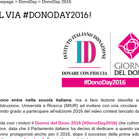
mepage
>
DonoDay
>
DonoDay 2016
L VIA #DONODAY2016!
dono entra nella scuola italiana
, ma a fare lezione stavolta sa
'Istruzione, Università e Ricerca (MIUR) ad invitare con una circolare 
ndo grado a partecipare all'edizione 2016 del video contest lanciato dall
da così i motori il
Giorno del Dono 2016 (#DonoDay2016)
che culmine
bre, data che il Parlamento italiano ha deciso di dedicare a questo val
anno protagonisti anche per il 2016, dopo il successo della prima ed