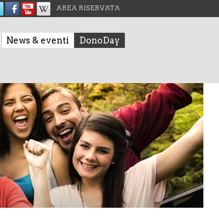
AREA RISERVATA
News & eventi
DonoDay