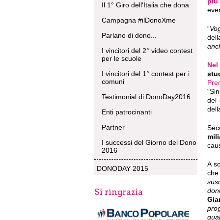
più
Il 1° Giro dell'Italia che dona
eve
Campagna #ilDonoXme
“
Vog
Parlano di dono...
del
anch
I vincitori del 2° video contest
per le scuole
Nel
I vincitori del 1° contest per i
stu
comuni
Pre
“Si
Testimonial di DonoDay2016
del
dell
Enti patrocinanti
Partner
Sec
mil
I successi del Giorno del Dono
cau
2016
A s
DONODAY 2015
che
susc
don
Si ringrazia
Gia
prog
qual