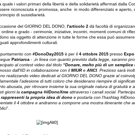
a quale i valori primari della libertà e della solidarietà affermati dalla
ssere riconosciuta e promossa, anche in modo differenziato e aperto, 
principio di sussidiarietà.
occasione del GIORNO DEL DONO,
l'articolo 2
dà facoltà di organizzar
 ordine e grado - cerimonie, iniziative, incontri, momenti comuni di rifle
dono sia oggetto di attenzione in tutte le forme che essa può assumere e
uati approfondimenti culturali.
ppuntamento con
#DonoDay2015
è per il
4 ottobre 2015
presso
Expo 
segue
Patriarca
- ,
in linea con quanto previsto dalla legge, saranno pr
ecipato al contest video dal titolo
“Donare, molto più di un semplice 
osso dall'IID in collaborazione con il
MIUR
e
ANCI
. Prezioso sarà inolt
nno realizzando video dedicati al GIORNO DEL DONO grazie al coinvolgi
amentale l'adesione di tutti coloro che desiderano riempire di significat
to abusata, per ritrovare insieme la sua originale natura di gratuità e at
ti giorni la
campagna #ilDonoXme
attraverso i canali social. Parteci
 rappresenti la propria idea di dono
e postarla con l'hashtag #ilDon
sentate il 4 ottobre e andranno a comporre una mostra itinerante che 
lici
”.