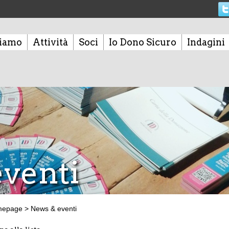
siamo
Attività
Soci
Io Dono Sicuro
Indagini
venti
mepage
>
News & eventi