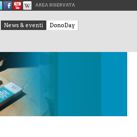
AREA RISERVATA
News & eventi
DonoDay