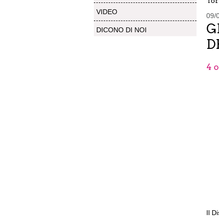
Tor
VIDEO
09/
G
DICONO DI NOI
D
4 
Il D