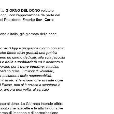
etto
GIORNO DEL DONO
voluto e
o oggi, con l'approvazione da parte del
del Presidente Emerito
Sen. Carlo
ono d'Italia, già giornata della pace,
ione
: “
Oggi è un grande giorno non solo
o che fanno della gratuità una pratica
o un giorno dedicato alla sola raccolta
tà e della sussidiarietà
ed è dedicato a
avorano per il
bene comune
: cittadini,
perano quasi 5 milioni di volontari,
er assumersi delle responsabilità,
miracolo silenzioso che accade ogni
l Paese, non si è arreso a sconforto e
o, ancora una volta, al servizio
cato al dono. La Giornata intende offrire
buto che le scelte e le attività donative
 forma di impegno e di partecipazione