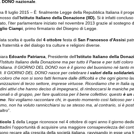
 DONO nazionale
.
 8 luglio 2015 – È finalmente Legge della Repubblica Italiana il prog
mosso dall'
Istituto
Italiano della Donazione (IID).
Si è infatti conclus
to, l'iter parlamentare iniziato nel novembre 2013 grazie al sostegno 
glio Ciampi
, primo firmatario del Disegno di Legge.
ata scelta è quella del
4 ottobre
festa di
San Francesco d'Assisi
patr
a fraternità e del dialogo tra culture e religioni diverse.
hiara
Edoardo Patriarca
, Presidente dell'
Istituto
Italiano della Donaz
l'Istituto Italiano della Donazione ma per tutto il Paese e per tutti color
tidiana. Il GIORNO DEL DONO non è il giorno del buonismo né tanto men
di. Il GIORNO DEL DONO nasce per celebrare
i valori della solidarie
i coloro che non si sono fatti fermare dalle difficoltà e che ogni giorno l
nizzazioni di terzo settore, imprese virtuose. Ricordiamo che in Italia o
adini attivi che hanno deciso di impegnarsi, di rimboccarsi le maniche p
onali o di gruppo, per fare qualcosa per il bene collettivo: questo
è un 
rno
. Noi vogliamo raccontare chi, in questo momento così faticoso per i
smo, non ha voluto rannicchiarsi su se stesso ma, al contrario, si è post
'altro
”.
rticolo 1
della Legge riconosce nel 4 ottobre di ogni anno il giorno dedi
ittadini l'opportunità di acquisire una maggiore consapevolezza del contri
ono recare alla crescita della società italiana, ravvisando in esse una