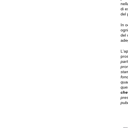
nell
di e
del 
In 
ogni
del 
adeg
L'a
pro
part
prom
sta
fond
quan
ques
che
pre
pubb