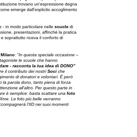
 Costituzione trovano un'espressione degna
come emerge dall'esplicito accoglimento
e - in modo particolare nelle
scuole
di
ssione, presentazioni, affinché la pratica
 soprattutto riceva il conforto di
Milano
: “
In questa speciale occasione
–
otagoniste le scuole che hanno
dare - racconta la tua idea di DONO”
re il contributo dei nostri
Soci
che
mento di donatori e volontari. È però
o la parola dono, tanto piena di forza
tenzione all'altro. Per questo parte in
pare è semplice: basta scattare una
foto
oXme. Le foto più belle verranno
accompagnerà l'IID nei suoi momenti