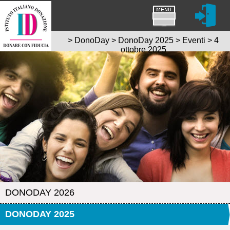
>
DonoDay
>
DonoDay 2025
>
Eventi
>
4
ottobre 2025
DONODAY 2026
DONODAY 2025