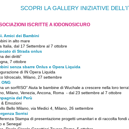
SCOPRI LA GALLERY INIZIATIVE DELL'
SOCIAZIONI ISCRITTE A IODONOSICURO
Bi. Amici dei Bambini
ini in alto mare
a Italia, dal 17 Settembre al 7 ottobre
ocato di Strada onlus
a dei diritti”
gna, 7 ottobre
bini senza sbarre Onlus e Opera Liquida
ugurazione di IN Opera Liquida
co Idroscalo, Milano, 27 settembre
a ONG
a un sorRISO” Aiuta le bambine di Wuchale a crescere nella loro terra
no, Milano, Venezia, Ancona, Roma - dal 23 settembre al 7 ottobre
pagnia del Perù
i & Emozioni
llo Bello Milano, via Medici 4, Milano, 26 settembre
rgenza Sorrisi
erenza Stampa di presentazione progetti umanitari e di raccolta fondi 
o e Senegal
a, Reale Circolo Canottieri Tevere Remo, 5 ottobre