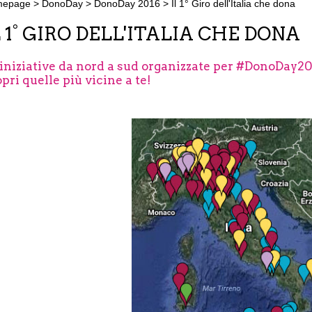
mepage
>
DonoDay
>
DonoDay 2016
>
Il 1° Giro dell'Italia che dona
L 1° GIRO DELL'ITALIA CHE DONA
iniziative da nord a sud organizzate per #DonoDay201
pri quelle più vicine a te!