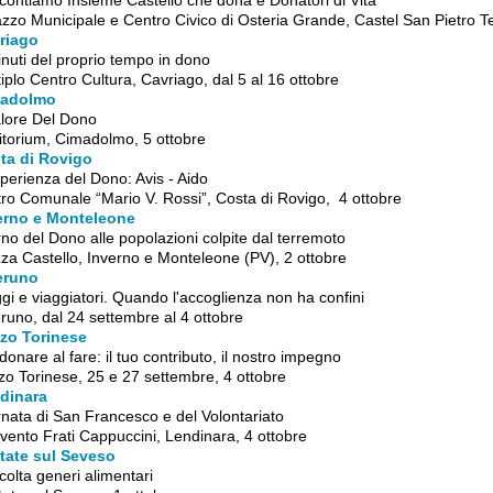
zzo Municipale e Centro Civico di Osteria Grande, Castel San Pietro T
riago
nuti del proprio tempo in dono
iplo Centro Cultura, Cavriago, dal 5 al 16 ottobre
adolmo
alore Del Dono
itorium, Cimadolmo, 5 ottobre
ta di Rovigo
perienza del Dono: Avis - Aido
tro Comunale “Mario V. Rossi”, Costa di Rovigo, 4 ottobre
erno e Monteleone
no del Dono alle popolazioni colpite dal terremoto
za Castello, Inverno e Monteleone (PV), 2 ottobre
eruno
gi e viaggiatori. Quando l'accoglienza non ha confini
runo, dal 24 settembre al 4 ottobre
zo Torinese
donare al fare: il tuo contributo, il nostro impegno
o Torinese, 25 e 27 settembre, 4 ottobre
dinara
nata di San Francesco e del Volontariato
ento Frati Cappuccini, Lendinara, 4 ottobre
tate sul Seveso
olta generi alimentari