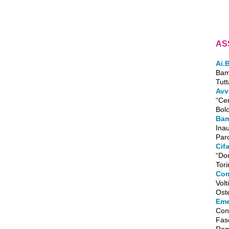
AS
Ai.
Bamb
Tutt
Avv
“Cen
Bolo
Bam
Ina
Par
Cif
“Don
Tori
Com
Volt
Oste
Eme
Conf
Fas
Rom