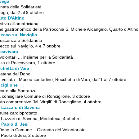
bega
nata della Solidarietà
ega, dal 2 al 9 ottobre
rto D'Altino
itivo all'amatriciana
d gastronomico della Parrocchia S. Michele Arcangelo, Quarto d'Altino,
ecco sul Naviglio
oscenza e Solidarietà
cco sul Naviglio, 4 e 7 ottobre
cavivara
volontari … insieme per la Solidarietà
za di Roccavivara, 1 ottobre
chetta di Vara
catena del Dono
 voltata - Museo contadino, Rocchetta di Vara, dall'1 al 7 ottobre
ciglione
care alla Speranza
 consigliare Comune di Ronciglione, 3 ottobre
tuto comprensivo “M. Virgili” di Ronciglione, 4 ottobre
 Lazzaro di Savena
une cardioprotetto
 Lazzaro di Savena, Mediateca, 4 ottobre
 Paolo di Jesi
Dono in Comune – Giornata del Volontariato
Paolo di Jesi, 2 ottobre