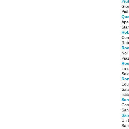
Piu
Gior
Piub
Qua
Aper
Stan
Rob
Con
Robe
Roc
Noi 
Piaz
Roc
La 
Sala
Ron
Edu
Sala
Isti
San
Com
San
San
Un 
San 