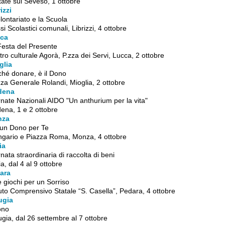
ate sul Seveso, 1 ottobre
izzi
olontariato e la Scuola
si Scolastici comunali, Librizzi, 4 ottobre
ca
Festa del Presente
ro culturale Agorà, P.zza dei Servi, Lucca, 2 ottobre
glia
ché donare, è il Dono
za Generale Rolandi, Mioglia, 2 ottobre
dena
nate Nazionali AIDO "Un anthurium per la vita"
ena, 1 e 2 ottobre
nza
 un Dono per Te
ngario e Piazza Roma, Monza, 4 ottobre
ia
nata straordinaria di raccolta di beni
a, dal 4 al 9 ottobre
ara
e giochi per un Sorriso
tuto Comprensivo Statale “S. Casella”, Pedara, 4 ottobre
ugia
ono
gia, dal 26 settembre al 7 ottobre