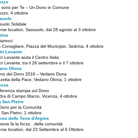
ezzo
ci sono per Te – Un Dono in Comune
ezzo, 4 ottobre
suolo
suolo Solidale
rse location, Sassuolo, dal 28 agosto al 3 ottobre
rina
iamoci
 Consigliare, Piazza del Municipio, Sedrina, 4 ottobre
tri Levante
ri Levante aiuta il Centro Italia
ri Levante, tra il 26 settembre e il 7 ottobre
ano Olona
rno del Dono 2016 – Vedano Dona
zetta della Pace, Vedano Olona, 1 ottobre
enza
ferenza stampa sul Dono
dra di Campo Marzo, Vicenza, 4 ottobre
a San Pietro
Dono per la Comunità
a San Pietro, 1 ottobre
one delle Terre d'Argine
nione fa la forza…della comunità
rse location, dal 23 Settembre al 6 Ottobre