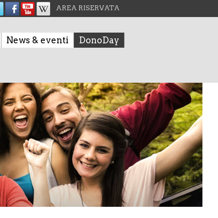
AREA RISERVATA
News & eventi
DonoDay