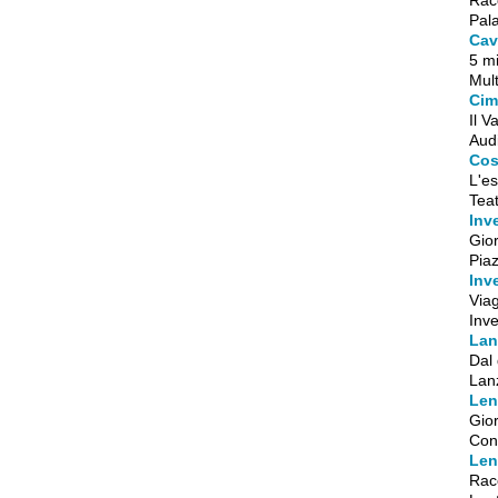
Pala
Cav
5 mi
Mult
Cim
Il V
Aud
Cos
L'es
Tea
Inv
Gior
Piaz
Inv
Viag
Inve
Lan
Dal 
Lanz
Len
Gior
Conv
Len
Racc