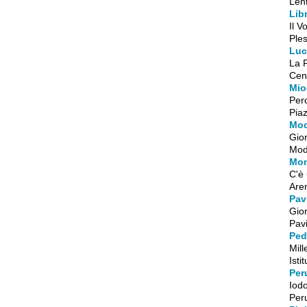
Lent
Libr
Il V
Ples
Luc
La 
Cent
Mio
Per
Piaz
Mo
Gior
Mod
Mo
C'è
Are
Pav
Gior
Pavi
Ped
Mill
Isti
Per
Iod
Peru