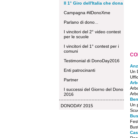
Il 1° Giro dell'Italia che dona
Campagna #ilDonoXme
Parlano di dono...
I vincitori del 2° video contest
per le scuole
I vincitori del 1° contest per i
comuni
CO
Testimonial di DonoDay2016
Anz
Enti patrocinanti
Un 
Uffi
Partner
Arb
Arb
I successi del Giorno del Dono
Arbo
2016
Ber
Un p
DONODAY 2015
Scuo
Bus
Fes
Bust
Cas
Rac