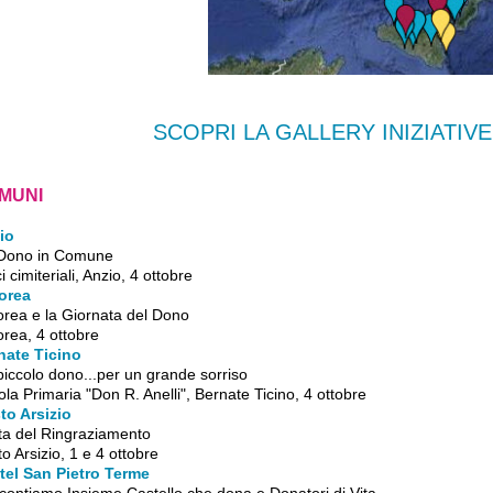
SCOPRI LA GALLERY INIZIATIV
MUNI
io
Dono in Comune
ci cimiteriali, Anzio, 4 ottobre
orea
orea e la Giornata del Dono
rea, 4 ottobre
nate Ticino
iccolo dono...per un grande sorriso
la Primaria "Don R. Anelli", Bernate Ticino, 4 ottobre
to Arsizio
ta del Ringraziamento
o Arsizio, 1 e 4 ottobre
tel San Pietro Terme
contiamo Insieme Castello che dona e Donatori di Vita