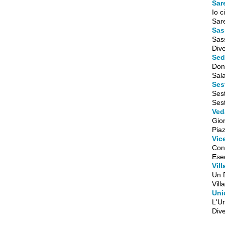
Sar
Io 
Sar
Sas
Sas
Dive
Sed
Don
Sala
Ses
Sest
Sest
Ved
Gio
Piaz
Vic
Con
Ese
Vill
Un 
Vill
Uni
L'U
Dive