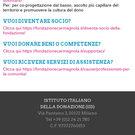
volontario
Responsabile Raccolta fondi
Serena Corongi
Per: per co-progettazione dal basso, ascolto più capillare del
Esistenza Organi di controllo/garanzia
Sì
territorio e promuovere la cultura del dono
VUOI DIVENTARE SOCIO?
Clicca qui https://fondazionecarmagnola.it/diventa-socio-della-
fondazione/
VUOI DONARE BENI O COMPETENZE?
Clicca qui https://fondazionecarmagnola.it/supportaci/
VUOI RICEVERE SERVIZI DI ASSISTENZA?
Clicca qui https://fondazionecarmagnola.it/cause/professionisti-per-
la-comunita/
ISTITUTO ITALIANO
DELLA DONAZIONE (IID)
Via Pantano 2, 20122 Milano
Tel +39 (0)2 24 21 780
C.F. 97372760153