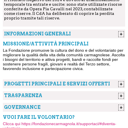
temporale tra entrate e uscite: sono state utilizzate risorse
conferite da Opera Pia Cavalli nel 2023, contabilizzate
come riserve. Il CdA ha deliberato di coprire la perdita
proprio tramite tali riserve.
INFORMAZIONI GENERALI
+
Forma Giuridica
Ente Filantropico
MISSIONE/ATTIVITÀ PRINCIPALI
ETS
La Fondazione promuove la cultura del dono e del volontariato per
Anno di Costituzione
2023
migliorare la qualità della vita della comunità carmagnolese. Ascolta
i bisogni del territorio e attiva progetti, bandi e raccolte fondi per
CF/P.IVA
94089790011
sostenere persone fragili, giovani e realtà del Terzo settore,
Iscrizione a registri pubblici
La Fondazione è
favorendo inclusione e partecipazione civica.
regolarmente
iscritta Registro
Unico Nazionale
PROGETTI PRINCIPALI E SERVIZI OFFERTI
+
del Terzo Settore
(RUNTS) – sezione
La Fondazione realizza progetti per giovani, famiglie e persone
Ente Filantropico
fragili: EducAzione, Giovani Talenti, NormalMente, Natale per
TRASPARENZA
+
tutti. Offre uno Sportello gratuito con professionisti, supporta
Certificazioni
no
Bilancio
enti locali con bandi e consulenze e promuove eventi e
GOVERNANCE
+
raccolte fondi per rafforzare la rete sociale cittadina.
Statuto
Presidente
Vilma Boscaro
Organo di governo
VUOI FARE IL VOLONTARIO?
Direttore/Segretario Generale
Giulia Crivello
Rendicontazione sociale
Clicca qui https://fondazionecarmagnola.it/supportaci/#diventa-