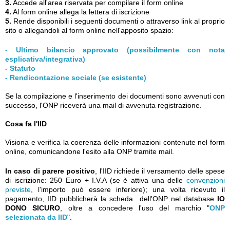
3.
Accede all'area riservata per compilare il form online
4.
Al form online allega la lettera di iscrizione
5.
Rende disponibili i seguenti documenti o attraverso link al proprio
sito o allegandoli al form online nell'apposito spazio:
- Ultimo bilancio approvato (possibilmente con nota
esplicativa/integrativa)
- Statuto
- Rendicontazione sociale (se esistente)
Se la compilazione e l'inserimento dei documenti sono avvenuti con
successo, l'ONP riceverà una mail di avvenuta registrazione.
Cosa fa l'IID
Visiona e verifica la coerenza delle informazioni contenute nel form
online, comunicandone l'esito alla ONP tramite mail.
In caso di parere positivo
, l'IID richiede il versamento delle spese
di iscrizione: 250 Euro + I.V.A (
se è attiva una delle
convenzioni
previste
, l'importo può essere inferiore); una volta ricevuto il
pagamento, IID pubblicherà la scheda dell'ONP nel database
IO
DONO SICURO
, oltre a concedere l'uso del marchio "
ONP
selezionata da IID
".