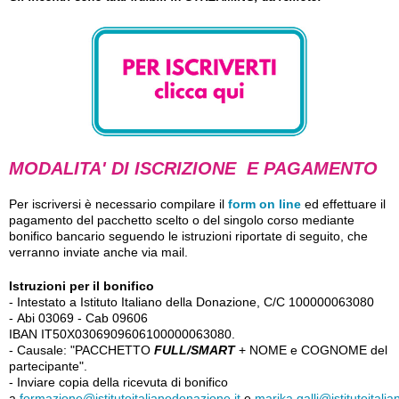
MODALITA' DI ISCRIZIONE E PAGAMENTO
Per iscriversi è necessario compilare il
form on line
ed effettuare il
pagamento del pacchetto scelto o del singolo corso mediante
bonifico bancario seguendo le istruzioni riportate di seguito, che
verranno inviate anche via mail.
Istruzioni per il bonifico
- Intestato a Istituto Italiano della Donazione,
C/C 100000063080
-
Abi 03069 -
Cab 09606
IBAN IT50X0306909606100000063080.
- Causale: "PACCHETTO
FULL/SMART
+ NOME e COGNOME del
partecipante".
- Inviare copia della ricevuta di bonifico
a
formazione@istitutoitalianodonazione.it
e
marika.galli@istitutoitali