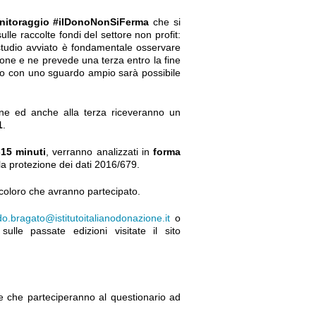
nitoraggio #ilDonoNonSiFerma
che si
lle raccolte fondi del settore non profit:
studio avviato è fondamentale osservare
ione e ne prevede una terza entro la fine
solo con uno sguardo ampio sarà possibile
one ed anche alla terza riceveranno un
1
.
-15 minuti
, verranno analizzati in
forma
a protezione dei dati 2016/679.
tti coloro che avranno partecipato.
do.bragato@istitutoitalianodonazione.it
o
lle passate edizioni visitate il sito
ati e che parteciperanno al questionario ad