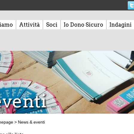
siamo
Attività
Soci
Io Dono Sicuro
Indagini
venti
mepage
>
News & eventi