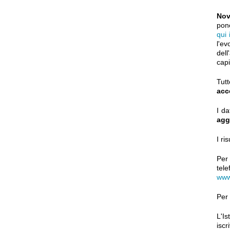
Nov
pone
qui 
l'ev
dell
capi
Tut
acc
I da
agg
I ri
Per
tel
www
Per 
L'Is
iscr