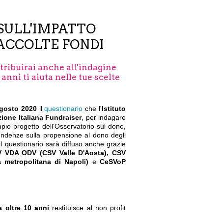
 SULL'IMPATTO
ACCOLTE FONDI
ribuirai anche all'indagine
 anni ti aiuta nelle tue scelte
agosto 2020
il
questionario
che l'
Istituto
ione Italiana Fundraiser
, per indagare
mpio progetto dell'Osservatorio sul dono,
tendenze sulla propensione al dono degli
l questionario sarà diffuso anche grazie
 VDA ODV (CSV Valle D'Aosta), CSV
a metropolitana di Napoli)
e
CeSVoP
a oltre 10 anni
restituisce al non profit