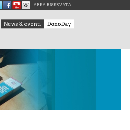
AREA RISERVATA
News & eventi
DonoDay