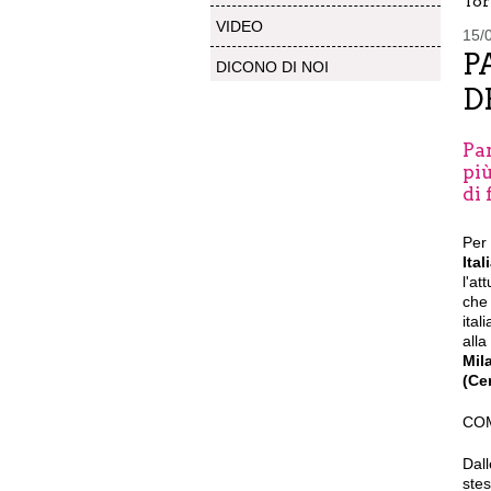
Tor
VIDEO
15/
P
DICONO DI NOI
D
Pa
più
di 
Per 
Ita
l'at
che 
ital
alla
Mil
(Cen
COM
Dal
stes