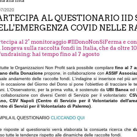
na alla lista
07/2020
ARTECIPA AL QUESTIONARIO IID
ELL'EMERGENZA COVID NELLE R
rtecipa al 2° monitoraggio #IlDonoNonSiFerma e cont
 longeva sulla raccolta fondi in Italia, che da oltre 10
fundraising: hai tempo fino al 7 agosto
tutte le Organizzazioni Non Profit sarà possibile compilare
fino al 7 
liano della Donazione
propone, in collaborazione con
ASSIF Associaz
tuale andamento delle raccolte fondi. L'indagine si inserisce nel più a
in occasione del Giorno del Dono si pone l'obiettivo di tracciare le 
iani. L'Osservatorio, per la prima volta, è sostenuto da
UBI Banca
ed i
 collaborazione con diversi Centri di Servizio per il volontariato:
CSV
ano, CSV Napoli (Centro di Servizio per il Volontariato dell'are
tro di Servizi per il Volontariato di Palermo)
.
PILA IL QUESTIONARIO
CLICCANDO QUI
le risposte al questionario verrà elaborata la consueta ricerca che
d
so tutte le tendenze rispetto alle dinamiche delle raccolte fondi.