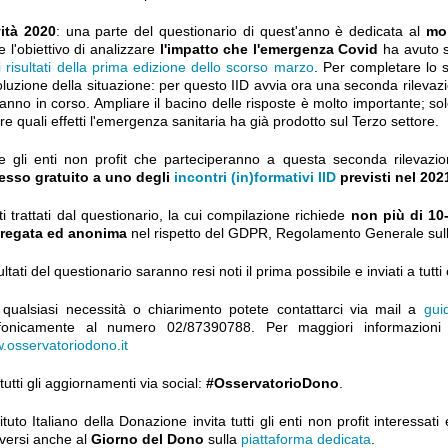
ità 2020
: una parte del questionario di quest'anno è dedicata al
mo
 l'obiettivo di analizzare
l'impatto che l'emergenza Covid
ha avuto su
i risultati della prima edizione dello scorso marzo
. Per completare lo 
oluzione della situazione: per questo IID avvia ora una seconda rilevaz
'anno in corso. Ampliare il bacino delle risposte è molto importante; 
re quali effetti l'emergenza sanitaria ha già prodotto sul Terzo settore.
te gli enti non profit che parteciperanno a questa seconda rilevazi
esso gratuito a uno degli
incontri (in)formativi IID
previsti nel 202
ti trattati dal questionario, la cui compilazione richiede
non più di 10
regata ed anonima
nel rispetto del GDPR, Regolamento Generale sull
sultati del questionario saranno resi noti il prima possibile e inviati a tu
 qualsiasi necessità o chiarimento potete contattarci via mail a
gui
efonicamente al numero 02/87390788. Per maggiori informazioni su
.osservatoriodono.it
tutti gli aggiornamenti via social:
#OsservatorioDono
.
tituto Italiano della Donazione invita tutti gli enti non profit interess
iversi anche al
Giorno del Dono
sulla
piattaforma dedicata
.