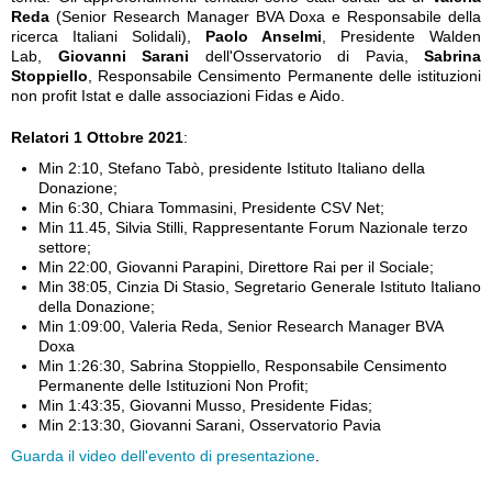
Reda
(Senior Research Manager BVA Doxa e Responsabile della
ricerca Italiani Solidali),
Paolo Anselmi
, Presidente Walden
Lab,
Giovanni Sarani
dell'Osservatorio di Pavia,
Sabrina
Stoppiello
, Responsabile Censimento Permanente delle istituzioni
non profit Istat e dalle associazioni Fidas e Aido.
Relatori
1 Ottobre 2021
:
Min 2:10, Stefano Tabò, presidente Istituto Italiano della
Donazione;
Min 6:30, Chiara Tommasini, Presidente CSV Net;
Min 11.45, Silvia Stilli, Rappresentante Forum Nazionale terzo
settore;
Min 22:00, Giovanni Parapini, Direttore Rai per il Sociale;
Min 38:05, Cinzia Di Stasio, Segretario Generale Istituto Italiano
della Donazione;
Min 1:09:00, Valeria Reda, Senior Research Manager BVA
Doxa
Min 1:26:30, Sabrina Stoppiello, Responsabile Censimento
Permanente delle Istituzioni Non Profit;
Min 1:43:35, Giovanni Musso, Presidente Fidas;
Min 2:13:30, Giovanni Sarani, Osservatorio Pavia
Guarda il video dell'evento di presentazione
.