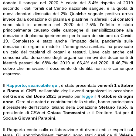
donato il sangue nel 2020 è calato del 3.4% rispetto al 2019
secondo i dati forniti dal Centro nazionale sangue, e la quota di
nuovi donatori diminuita del 2%. Qualche segnale positivo arriva
invece dalla donazione di plasma e piastrine in aferesi i cui donatori
sono stati in aumento nel 2020 del 7,5%: l'effetto è stato
principalmente causato dalle campagne di sensibilizzazione alla
donazione di plasma iperimmune per la cura dei sintomi da Covid-
19. Complesso è stato anche l'impatto della pandemia sulle
donazioni di organi e midollo. L'emergenza sanitaria ha provocato
un calo dei trapianti di organi e tessuti. Lieve calo anche dei
consensi alla donazione degli organi sui rinnovi dei documenti di
identità passati dal 68% del 2019 al 66,4% del 2020. Il 46,7% di
coloro che rinnovano il documento di identità non si è comunque
espresso.
Il
Rapporto, scaricabile qui
,
è stato presentato
venerdì 1 ottobre
a Roma
al CNEL nell'ambito degli eventi organizzati in occasione
del
Giorno del Dono 2021
previsto per
legge
il
4 ottobre di ogni
anno
. Oltre ai curatori e contributori dello studio, hanno partecipato
il presidente dell'Istituto Italiano della Donazione
Stefano Tabò
, la
presidente di CSVnet
Chiara Tommasini
e il Direttore Rai per il
Sociale
Giovanni Parapini
.
Il Rapporto conta sulla collaborazione di diversi enti e esperti sul
tema. Gli approfondimenti tematici sono stati curati da di
Valeria