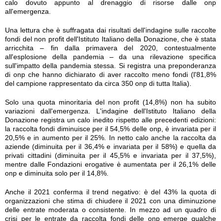
calo dovuto appunto al drenaggio di risorse dalle onp
all'emergenza.
Una lettura che è suffragata dai risultati dell'indagine sulle raccolte
fondi del non profit dell'Istituto Italiano della Donazione, che è stata
arricchita – fin dalla primavera del 2020, contestualmente
all'esplosione della pandemia – da una rilevazione specifica
sull'impatto della pandemia stessa. Si registra una preponderanza
di onp che hanno dichiarato di aver raccolto meno fondi (l'81,8%
del campione rappresentato da circa 350 onp di tutta Italia).
Solo una quota minoritaria del non profit (14,8%) non ha subito
variazioni dall'emergenza. L'indagine dell'Istituto Italiano della
Donazione registra un calo inedito rispetto alle precedenti edizioni:
la raccolta fondi diminuisce per il 54,5% delle onp, è invariata per il
20,5% e in aumento per il 25%. In netto calo anche la raccolta da
aziende (diminuita per il 36,4% e invariata per il 58%) e quella da
privati cittadini (diminuita per il 45,5% e invariata per il 37,5%),
mentre dalle Fondazioni erogative è aumentata per il 26,1% delle
onp e diminuita solo per il 14,8%.
Anche il 2021 conferma il trend negativo: è del 43% la quota di
organizzazioni che stima di chiudere il 2021 con una diminuzione
delle entrate moderata o consistente. In mezzo ad un quadro di
crisi per le entrate da raccolta fondi delle onp emerge qualche