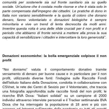
comunità per sostenerle sia sul fronte sanitario sia su quello
sociale. Un'azione che è costata molte risorse e che è stata solo in
parte compensata dall'impegno dei cittadini. Le pratiche di dono in
Italia non variano sensibilmente e la quota di coloro che donano
denaro, fanno volontariato o donazioni biologiche è sempre
minoritaria e vive un trend di lenta decrescita da molti anni.
Invertire questa rotta è una delle sfide cruciali per il non profit e il
periodo che abbiamo di fronte servirà a mettere alla prova la sua
capacità di sensibilizzare i cittadini e intercettare la loro generosità”.
Donazioni economiche: la bolla emergenziale colpisce il non
profit
“Noi doniamo” valuta il comportamento donativo tramite
versamento di denaro per buone cause e in particolare per il non
profit, utilizzando diverse fonti: l'indagine sulle Raccolte Fondi
dell'Istituto Italiano della Donazione, condotta in collaborazione con
CSVnet, le rete dei Centri di Sevizio per il Volontariato, che traccia
una fotografia approfondita sulle raccolte fondi del non profit; le
ricerche BVA Doxa: “Italiani solidali” su un campione di 2000
individui attraverso interviste personali e il Tracker settimanale BVA
Doxa che ha interrogato la popolazione di 18 anni e più con
accesso ad Internet sull'impatto della pandemia su tutti gli aspetti