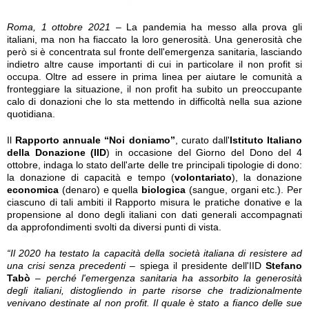
Roma, 1 ottobre 2021
– La pandemia ha messo alla prova gli
italiani, ma non ha fiaccato la loro generosità. Una generosità che
però si è concentrata sul fronte dell'emergenza sanitaria, lasciando
indietro altre cause importanti di cui in particolare il non profit si
occupa. Oltre ad essere in prima linea per aiutare le comunità a
fronteggiare la situazione, il non profit ha subito un preoccupante
calo di donazioni che lo sta mettendo in difficoltà nella sua azione
quotidiana.
Il
Rapporto annuale “Noi doniamo”
, curato dall'
Istituto Italiano
della Donazione (IID
) in occasione del Giorno del Dono del 4
ottobre, indaga lo stato dell'arte delle tre principali tipologie di dono:
la donazione di capacità e tempo (
volontariato
), la donazione
economica
(denaro) e quella
biologica
(sangue, organi etc.). Per
ciascuno di tali ambiti il Rapporto misura le pratiche donative e la
propensione al dono degli italiani con dati generali accompagnati
da approfondimenti svolti da diversi punti di vista.
“Il 2020 ha testato la capacità della società italiana di resistere ad
una crisi senza precedenti
– spiega il presidente dell'IID
Stefano
Tabò
–
perché l'emergenza sanitaria ha assorbito la generosità
degli italiani, distogliendo in parte risorse che tradizionalmente
venivano destinate al non profit. Il quale è stato a fianco delle sue