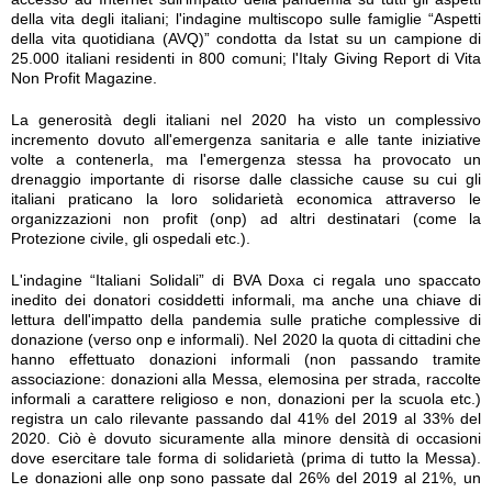
della vita degli italiani; l'indagine multiscopo sulle famiglie “Aspetti
della vita quotidiana (AVQ)” condotta da Istat su un campione di
25.000 italiani residenti in 800 comuni; l'Italy Giving Report di Vita
Non Profit Magazine.
La generosità degli italiani nel 2020 ha visto un complessivo
incremento dovuto all'emergenza sanitaria e alle tante iniziative
volte a contenerla, ma l'emergenza stessa ha provocato un
drenaggio importante di risorse dalle classiche cause su cui gli
italiani praticano la loro solidarietà economica attraverso le
organizzazioni non profit (onp) ad altri destinatari (come la
Protezione civile, gli ospedali etc.).
L'indagine “Italiani Solidali” di BVA Doxa ci regala uno spaccato
inedito dei donatori cosiddetti informali, ma anche una chiave di
lettura dell'impatto della pandemia sulle pratiche complessive di
donazione (verso onp e informali). Nel 2020 la quota di cittadini che
hanno effettuato donazioni informali (non passando tramite
associazione: donazioni alla Messa, elemosina per strada, raccolte
informali a carattere religioso e non, donazioni per la scuola etc.)
registra un calo rilevante passando dal 41% del 2019 al 33% del
2020. Ciò è dovuto sicuramente alla minore densità di occasioni
dove esercitare tale forma di solidarietà (prima di tutto la Messa).
Le donazioni alle onp sono passate dal 26% del 2019 al 21%, un