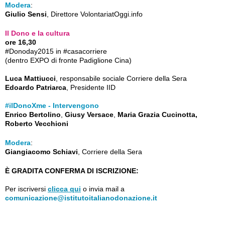
Modera
:
Giulio Sensi
, Direttore VolontariatOggi.info
Il Dono e la cultura
ore 16,30
#Donoday2015 in #casacorriere
(dentro EXPO di fronte Padiglione Cina)
Luca Mattiucci
, responsabile sociale Corriere della Sera
Edoardo Patriarca
, Presidente IID
#ilDonoXme - Intervengono
Enrico Bertolino
,
Giusy Versace
,
Maria Grazia Cucinotta,
Roberto Vecchioni
Modera
:
Giangiacomo Schiavi
, Corriere della Sera
È GRADITA CONFERMA DI ISCRIZIONE:
Per iscriversi
clicca qui
o invia mail a
comunicazione@istitutoitalianodonazione.it