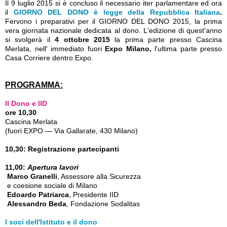
Il 9 luglio 2015 si è concluso il necessario iter parlamentare ed ora
il
GIORNO DEL DONO è legge della Repubblica Italiana
.
Fervono i preparativi per il GIORNO DEL DONO 2015, la prima
vera giornata nazionale dedicata al dono. L'edizione di quest'anno
si svolgerà il
4 ottobre 2015
la prima parte presso Cascina
Merlata, nell' immediato fuori
Expo Milano,
l'ultima parte presso
Casa Corriere dentro Expo.
PROGRAMMA:
Il Dono e IID
ore 10,30
Cascina Merlata
(fuori EXPO — Via Gallarate, 430 Milano)
10,30: Registrazione partecipanti
11,00:
Apertura lavori
Marco Granelli
, Assessore alla Sicurezza
e coesione sociale di Milano
Edoardo Patriarca
, Presidente IID
Alessandro Beda
, Fondazione Sodalitas
I soci dell'Istituto e il dono