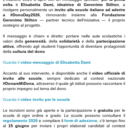
volta
è
Elisabetta Dami, ideatrice di Geronimo Stilton
, a
rivolgere personalmente un
invito alle scuole italiane ad aderire
a #DonoDay2026
, rinnovando insieme alla
Fondazione
Geronimo Stilton
— partner tecnico dell'iniziativa — il proprio
sostegno al progetto.
Il messaggio è chiaro e diretto: portare nelle aule scolastiche i
valori della
generosità
, della
solidarietà
e della
partecipazione
attiva
, offrendo agli studenti l'opportunità di diventare protagonisti
della
cultura del dono
.
Guarda il
video-messaggio di Elisabetta Dami
Accanto al suo intervento, è disponibile anche il
video ufficiale di
invito alle scuole
, sempre dedicato al contest nazionale
#DonareMiDona
, attraverso il quale gli istituti possono raccontare il
proprio impegno sul tema del dono.
Guarda il
video invito per le scuole
Le iscrizioni sono già aperte e la partecipazione è
gratuita
per le
scuole di ogni ordine e grado. Le scuole possono consultare il
regolamento 2026
e compilare il
form di adesione
; c'è tempo fino
al
15 giugno
per inviare i propri elaborati candidati al contest