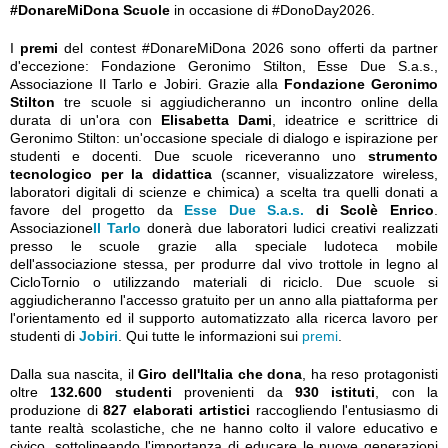
#DonareMiDona
Scuole
in occasione di #DonoDay2026.
I
premi
del contest #DonareMiDona 2026 sono offerti da partner
d'eccezione: Fondazione Geronimo Stilton, Esse Due S.a.s.,
Associazione Il Tarlo e Jobiri. Grazie alla
Fondazione Geronimo
Stilton
tre scuole si aggiudicheranno un incontro online della
durata di un'ora con
Elisabetta Dami
, ideatrice e scrittrice di
Geronimo Stilton: un'occasione speciale di dialogo e ispirazione per
studenti e docenti. Due scuole riceveranno uno
strumento
tecnologico per la didattica
(scanner, visualizzatore wireless,
laboratori digitali di scienze e chimica) a scelta tra quelli donati a
favore del progetto da
Esse Due S.a.s.
di Scolè Enrico
.
Associazione
Il Tarlo
donerà due laboratori ludici creativi realizzati
presso le scuole grazie alla speciale ludoteca mobile
dell'associazione stessa, per produrre dal vivo trottole in legno al
CicloTornio o utilizzando materiali di riciclo. Due scuole si
aggiudicheranno l'accesso gratuito per un anno alla piattaforma per
l'orientamento ed il supporto automatizzato alla ricerca lavoro per
studenti di
Jobiri
. Qui tutte le informazioni sui
premi
.
Dalla sua nascita, il
Giro dell'Italia che dona
, ha reso protagonisti
oltre
132.600 studenti
provenienti da
930 istituti
, con la
produzione di
827 elaborati artistici
raccogliendo l'entusiasmo di
tante realtà scolastiche, che ne hanno colto il valore educativo e
civico, sottolineando l'importanza di educare le nuove generazioni