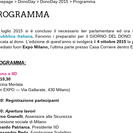
mepage
>
DonoDay
>
DonoDay 2015
>
Programma
ROGRAMMA
9 luglio 2015 si è concluso il necessario iter parlamentare ed ora 
ubblica Italiana
.
Fervono i preparativi per il GIORNO DEL DONO 20
cata al dono. L'edizione di quest'anno si svolgerà il
4 ottobre 2015
la 
ediato fuori
Expo Milano,
l'ultima parte presso Casa Corriere dentro 
OGRAMMA:
ono e IID
 10,30
cina Merlata
ori EXPO — Via Gallarate, 430 Milano)
30: Registrazione partecipanti
00:
Apertura lavori
co Granelli
, Assessore alla Sicurezza
esione sociale di Milano
ardo Patriarca
, Presidente IID
essandro Beda
, Fondazione Sodalitas