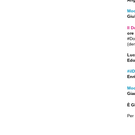
Ang
Mod
Giu
Il D
ore
#Do
(den
Luc
Edo
#il
Enr
Mod
Gia
È G
Per 