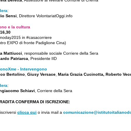
ela Beretta
, Assessore al Welfare Comune di Crema
era
:
lio Sensi
, Direttore VolontariatOggi.info
ono e la cultura
 16,30
noday2015 in #casacorriere
tro EXPO di fronte Padiglione Cina)
a Mattiucci
, responsabile sociale Corriere della Sera
ardo Patriarca
, Presidente IID
DonoXme - Intervengono
ico Bertolino
,
Giusy Versace
,
Maria Grazia Cucinotta, Roberto Vec
era
:
ngiacomo Schiavi
, Corriere della Sera
RADITA CONFERMA DI ISCRIZIONE:
iscriversi
clicca qui
o invia mail a
comunicazione@istitutoitalianodo