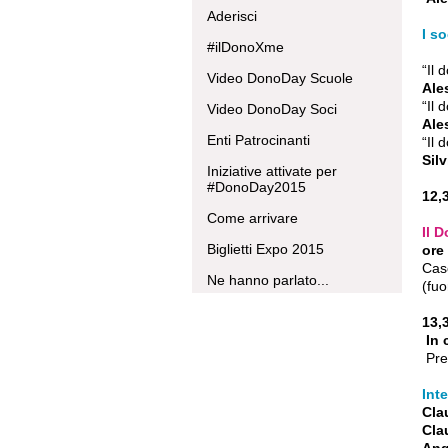
Aderisci
I so
#ilDonoXme
“Il 
Video DonoDay Scuole
Ale
“Il 
Video DonoDay Soci
Ale
Enti Patrocinanti
“Il 
Silv
Iniziative attivate per
#DonoDay2015
12,
Come arrivare
Il 
Biglietti Expo 2015
ore
Cas
Ne hanno parlato...
(fu
13,
In 
Pre
Int
Cla
Cla