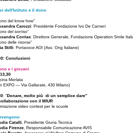
ci dell'Istituto e il dono
dono del know how”
ssandra Carozzi
: Presidente Fondazione Ivo De Carneri
dono del sorriso”
ssandra Corrias
: Direttore Generale, Fondazione Operation Smile Itali
dono delle risorse”
ia Stilli
: Portavoce AOI (Ass. Ong Italiane)
30: Conclusioni
Dono e i giovani
 13,30
cina Merlata
ori EXPO — Via Gallarate, 430 Milano)
30
: “
Donare, molto più di un semplice dare”
collaborazione con il MIUR
miazione video contest per le scuole
ervengono
:
udia Catalli
, Presidente Giuria Tecnica
udia Firenze
, Responsabile Comunicazione AVIS