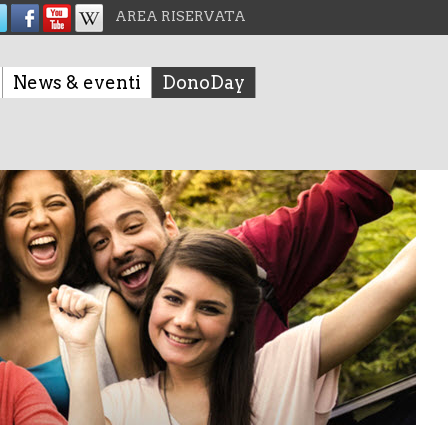
AREA RISERVATA
News & eventi
DonoDay