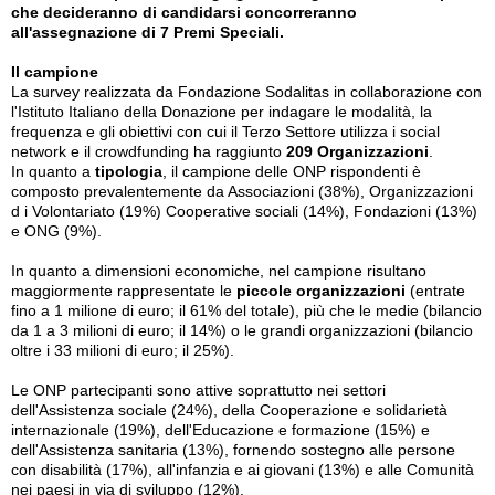
che decideranno di candidarsi concorreranno
all'assegnazione di 7 Premi Speciali.
Il campione
La survey realizzata da Fondazione Sodalitas in collaborazione con
l'Istituto Italiano della Donazione per indagare le modalità, la
frequenza e gli obiettivi con cui il Terzo Settore utilizza i social
network e il crowdfunding ha raggiunto
209 Organizzazioni
.
In quanto a
tipologia
, il campione delle ONP rispondenti è
composto prevalentemente da Associazioni (38%), Organizzazioni
d i Volontariato (19%) Cooperative sociali (14%), Fondazioni (13%)
e ONG (9%).
In quanto a dimensioni economiche, nel campione risultano
maggiormente rappresentate le
piccole organizzazioni
(entrate
fino a 1 milione di euro; il 61% del totale), più che le medie (bilancio
da 1 a 3 milioni di euro; il 14%) o le grandi organizzazioni (bilancio
oltre i 33 milioni di euro; il 25%).
Le ONP partecipanti sono attive soprattutto nei settori
dell'Assistenza sociale (24%), della Cooperazione e solidarietà
internazionale (19%), dell'Educazione e formazione (15%) e
dell'Assistenza sanitaria (13%), fornendo sostegno alle persone
con disabilità (17%), all'infanzia e ai giovani (13%) e alle Comunità
nei paesi in via di sviluppo (12%).