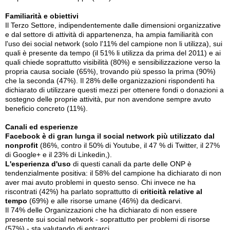
Familiarità e obiettivi
Il Terzo Settore, indipendentemente dalle dimensioni organizzative
e dal settore di attività di appartenenza, ha ampia familiarità con
l'uso dei social network (solo l'11% del campione non li utilizza), sui
quali è presente da tempo (il 51% li utilizza da prima del 2011) e ai
quali chiede soprattutto visibilità (80%) e sensibilizzazione verso la
propria causa sociale (65%), trovando più spesso la prima (90%)
che la seconda (47%). Il 28% delle organizzazioni rispondenti ha
dichiarato di utilizzare questi mezzi per ottenere fondi o donazioni a
sostegno delle proprie attività, pur non avendone sempre avuto
beneficio concreto (11%).
Canali ed esperienze
Facebook è di gran lunga il social network più utilizzato dal
nonprofit
(86%, contro il 50% di Youtube, il 47 % di Twitter, il 27%
di Google+ e il 23% di Linkedin,).
L'esperienza d'uso
di questi canali da parte delle ONP è
tendenzialmente positiva: il 58% del campione ha dichiarato di non
aver mai avuto problemi in questo senso. Chi invece ne ha
riscontrati (42%) ha parlato soprattutto di
criticità relative al
tempo
(69%) e alle risorse umane (46%) da dedicarvi.
Il 74% delle Organizzazioni che ha dichiarato di non essere
presente sui social network - soprattutto per problemi di risorse
(57%) - sta valutando di entrarci.