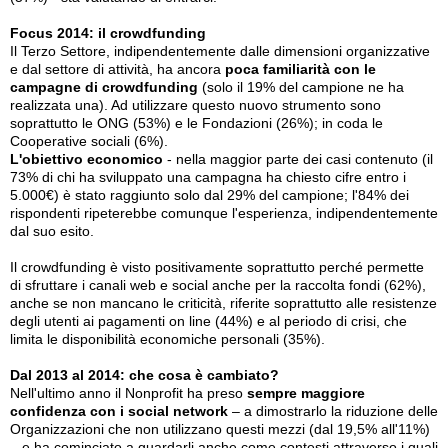
Focus 2014: il crowdfunding
Il Terzo Settore, indipendentemente dalle dimensioni organizzative
e dal settore di attività, ha ancora
poca familiarità con le
campagne di crowdfunding
(solo il 19% del campione ne ha
realizzata una). Ad utilizzare questo nuovo strumento sono
soprattutto le ONG (53%) e le Fondazioni (26%); in coda le
Cooperative sociali (6%).
L'obiettivo economico
- nella maggior parte dei casi contenuto (il
73% di chi ha sviluppato una campagna ha chiesto cifre entro i
5.000€) è stato raggiunto solo dal 29% del campione; l'84% dei
rispondenti ripeterebbe comunque l'esperienza, indipendentemente
dal suo esito.
Il crowdfunding è visto positivamente soprattutto perché permette
di sfruttare i canali web e social anche per la raccolta fondi (62%),
anche se non mancano le criticità, riferite soprattutto alle resistenze
degli utenti ai pagamenti on line (44%) e al periodo di crisi, che
limita le disponibilità economiche personali (35%).
Dal 2013 al 2014: che cosa è cambiato?
Nell'ultimo anno il Nonprofit ha preso
sempre maggiore
confidenza con i social network
– a dimostrarlo la riduzione delle
Organizzazioni che non utilizzano questi mezzi (dal 19,5% all'11%)
– e ha cominciato a guardarli anche come contesti attraverso i quali