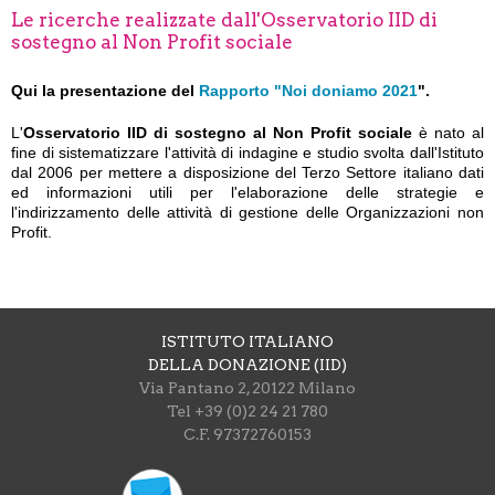
Le ricerche realizzate dall'Osservatorio IID di
sostegno al Non Profit sociale
Qui la presentazione del
Rapporto "Noi doniamo 2021
".
L'
Osservatorio IID di sostegno al Non Profit sociale
è nato al
fine di sistematizzare l'attività di indagine e studio svolta dall'Istituto
dal 2006 per mettere a disposizione del Terzo Settore italiano dati
ed informazioni utili per l'elaborazione delle strategie e
l'indirizzamento delle attività di gestione delle Organizzazioni non
Profit.
ISTITUTO ITALIANO
DELLA DONAZIONE (IID)
Via Pantano 2, 20122 Milano
Tel +39 (0)2 24 21 780
C.F. 97372760153