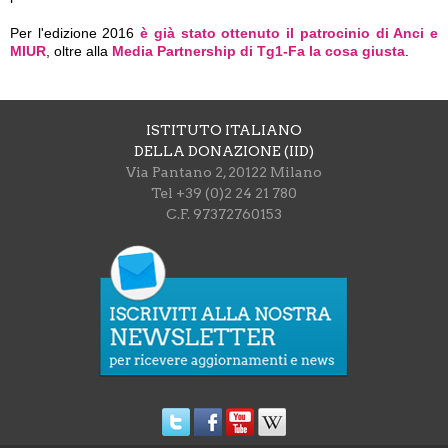
Per l'edizione 2016
è già stato ottenuto il patrocinio di Anci e
MIUR
, oltre alla
Media Partnership di Tg1-Fa la cosa giusta
.
ISTITUTO ITALIANO
DELLA DONAZIONE (IID)
Via Pantano 2, 20122 Milano
Tel +39 (0)2 24 21 780
C.F. 97372760153