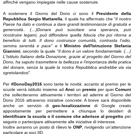
affinché vengano impiegate nelle cause sostenute.
A sostenere il Giorno del Dono ci sono il
Presidente della
Repubblica Sergio Mattarella
, il quale ha affermato che “
Il nostro
Paese ha dato e continua a dare grandi testimonianze di gratuità e
generosità.. (…)Donare può suscitare una speranza, può
ricostruire legami, può diffondere quella fiducia che poi ritorna a
beneficio di tutti. Il dono costruisce comunità, contrasta l'odio,
semina serenità e pace"
e il
Ministro dell'Istruzione Stefania
Giannini
, secondo la quale “
Il dono è un valore fondamentale. (…)
L'Istituto Italiano della Donazione, grazie al progetto del Giorno del
Dono, ha saputo trasmettere la bellezza e l'importanza della pratica
del donare, senza la quale la nostra Repubblica andrebbe via via
sgretolandosi
”.
Per
#DonoDay2016
sono tante le novità: accanto al premio per le
scuole verrà istituito insieme ad
Anci
un
premio
per quei
Comuni
che solleciteranno attivamente i territori ad aderire al Giorno del
Dono 2016 attraverso iniziative concrete. A breve sarà disponibile
anche un servizio di
geo-localizzazione
di Google creato
appositamente per permettere a chiunque lo desideri di
identificare la scuola o il comune che aderisce al progetto
per
seguire o partecipare attivamente alle iniziative di interesse.
Inoltre avranno un posto di rilievo le
ONP
, rivolgendo un'attenzione
particolare ai soci IID.