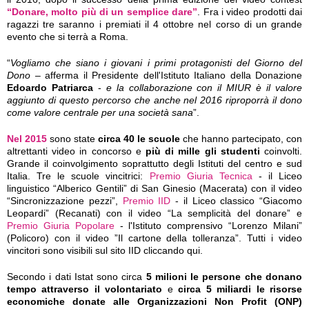
“Donare, molto più di un semplice dare”
. Fra i video prodotti dai
ragazzi tre saranno i premiati il 4 ottobre nel corso di un grande
evento che si terrà a Roma.
“
Vogliamo che siano i giovani i primi protagonisti del Giorno del
Dono
– afferma il Presidente dell'Istituto Italiano della Donazione
Edoardo Patriarca
-
e la collaborazione con il MIUR è il valore
aggiunto di questo percorso che anche nel 2016 riproporrà il dono
come valore centrale per una società sana
”.
Nel 2015
sono state
circa 40 le scuole
che hanno partecipato, con
altrettanti video in concorso e
più di mille gli studenti
coinvolti.
Grande il coinvolgimento soprattutto degli Istituti del centro e sud
Italia. Tre le scuole vincitrici:
Premio Giuria Tecnica
- il Liceo
linguistico “Alberico Gentili” di San Ginesio (Macerata) con il video
“Sincronizzazione pezzi”,
Premio IID
- il Liceo classico “Giacomo
Leopardi” (Recanati) con il video “La semplicità del donare” e
Premio Giuria Popolare
- l'Istituto comprensivo “Lorenzo Milani”
(Policoro) con il video ”Il cartone della tolleranza”. Tutti i video
vincitori sono visibili sul sito IID cliccando qui.
Secondo i dati Istat sono circa
5 milioni le persone che donano
tempo attraverso il volontariato
e
circa 5 miliardi le risorse
economiche donate alle Organizzazioni Non Profit (ONP)