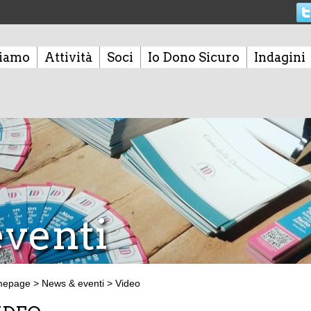
siamo
Attività
Soci
Io Dono Sicuro
Indagini
venti
mepage
>
News & eventi
>
Video