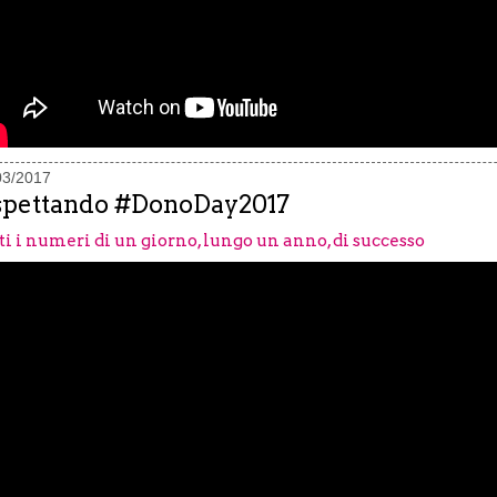
03/2017
pettando #DonoDay2017
ti i numeri di un giorno, lungo un anno, di successo