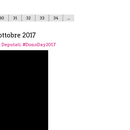
30
31
32
33
34
...
 ottobre 2017
i Deputati. #DonoDay2017