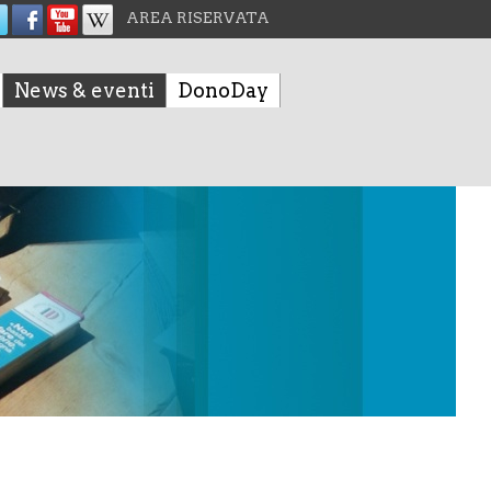
AREA RISERVATA
News & eventi
DonoDay