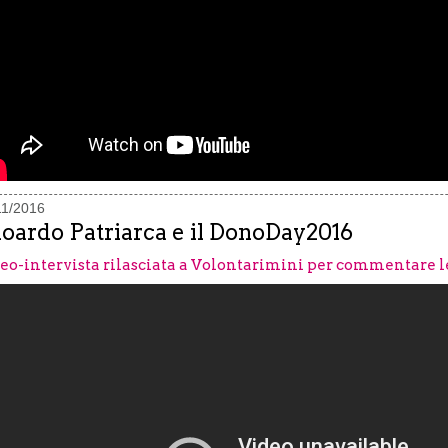
11/2016
oardo Patriarca e il DonoDay2016
eo-intervista rilasciata a Volontarimini per commentare l