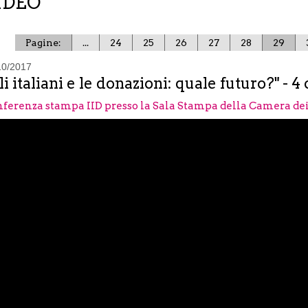
IDEO
Pagine:
...
24
25
26
27
28
29
10/2017
li italiani e le donazioni: quale futuro?" - 4
ferenza stampa IID presso la Sala Stampa della Camera de