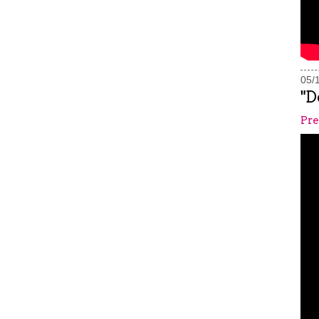
05/
"D
Pre