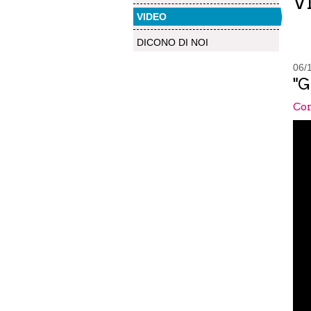
V
VIDEO
DICONO DI NOI
06/
"G
Con