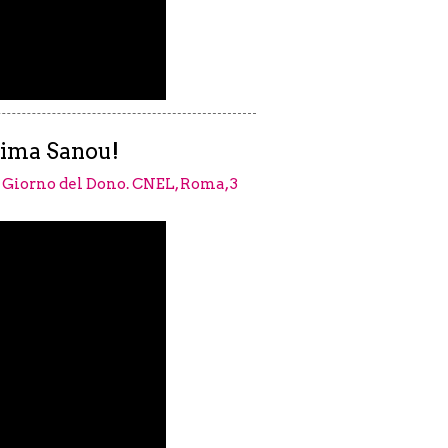
hima Sanou!
l Giorno del Dono. CNEL, Roma, 3