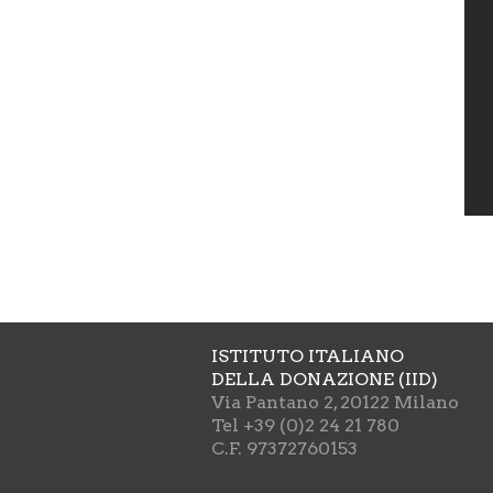
ISTITUTO ITALIANO
DELLA DONAZIONE (IID)
Via Pantano 2, 20122 Milano
Tel +39 (0)2 24 21 780
C.F. 97372760153