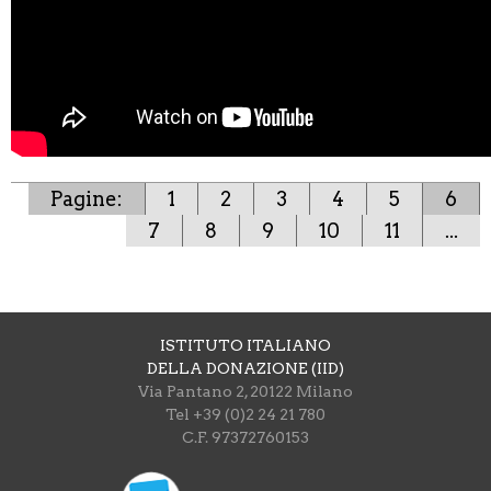
Pagine:
1
2
3
4
5
6
7
8
9
10
11
...
ISTITUTO ITALIANO
DELLA DONAZIONE (IID)
Via Pantano 2, 20122 Milano
Tel +39 (0)2 24 21 780
C.F. 97372760153