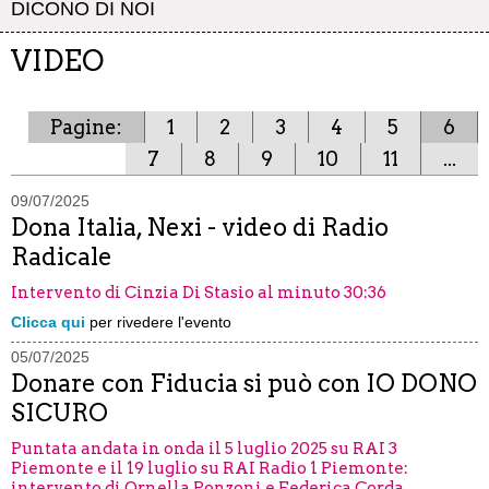
DICONO DI NOI
VIDEO
Pagine:
1
2
3
4
5
6
7
8
9
10
11
...
09/07/2025
Dona Italia, Nexi - video di Radio
Radicale
Intervento di Cinzia Di Stasio al minuto 30:36
Clicca qui
per rivedere l'evento
05/07/2025
Donare con Fiducia si può con IO DONO
SICURO
Puntata andata in onda il 5 luglio 2025 su RAI 3
Piemonte e il 19 luglio su RAI Radio 1 Piemonte:
intervento di Ornella Ponzoni e Federica Corda,