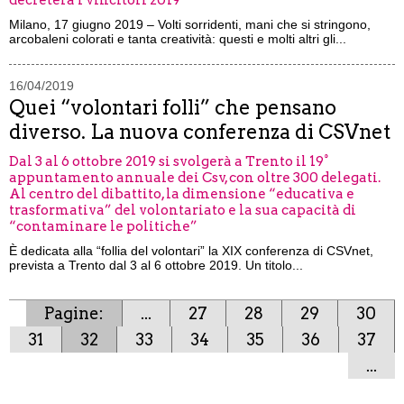
decreterà i vincitori 2019
Milano, 17 giugno 2019 – Volti sorridenti, mani che si stringono,
arcobaleni colorati e tanta creatività: questi e molti altri gli...
16/04/2019
Quei “volontari folli” che pensano
diverso. La nuova conferenza di CSVnet
Dal 3 al 6 ottobre 2019 si svolgerà a Trento il 19°
appuntamento annuale dei Csv, con oltre 300 delegati.
Al centro del dibattito, la dimensione “educativa e
trasformativa” del volontariato e la sua capacità di
“contaminare le politiche”
È dedicata alla “follia del volontari” la XIX conferenza di CSVnet,
prevista a Trento dal 3 al 6 ottobre 2019. Un titolo...
Pagine:
...
27
28
29
30
31
32
33
34
35
36
37
...