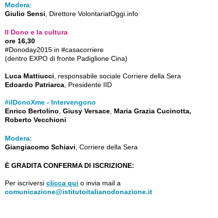
Modera
:
Giulio Sensi
, Direttore VolontariatOggi.info
Il Dono e la cultura
ore 16,30
#Donoday2015 in #casacorriere
(dentro EXPO di fronte Padiglione Cina)
Luca Mattiucci
, responsabile sociale Corriere della Sera
Edoardo Patriarca
, Presidente IID
#ilDonoXme - Intervengono
Enrico Bertolino
,
Giusy Versace
,
Maria Grazia Cucinotta,
Roberto Vecchioni
Modera
:
Giangiacomo Schiavi
, Corriere della Sera
È GRADITA CONFERMA DI ISCRIZIONE:
Per iscriversi
clicca qui
o invia mail a
comunicazione@istitutoitalianodonazione.it