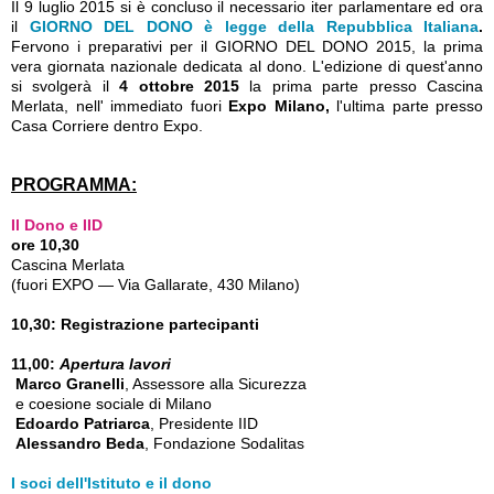
Il 9 luglio 2015 si è concluso il necessario iter parlamentare ed ora
il
GIORNO DEL DONO è legge della Repubblica Italiana
.
Fervono i preparativi per il GIORNO DEL DONO 2015, la prima
vera giornata nazionale dedicata al dono. L'edizione di quest'anno
si svolgerà il
4 ottobre 2015
la prima parte presso Cascina
Merlata, nell' immediato fuori
Expo Milano,
l'ultima parte presso
Casa Corriere dentro Expo.
PROGRAMMA:
Il Dono e IID
ore 10,30
Cascina Merlata
(fuori EXPO — Via Gallarate, 430 Milano)
10,30: Registrazione partecipanti
11,00:
Apertura lavori
Marco Granelli
, Assessore alla Sicurezza
e coesione sociale di Milano
Edoardo Patriarca
, Presidente IID
Alessandro Beda
, Fondazione Sodalitas
I soci dell'Istituto e il dono