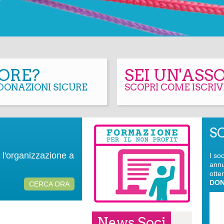
ORE?
SEI UN'ASS
 DONAZIONI SICURE
SCOPRI COME ISCRIV
SO
i l'organizzazione a
I so
ann
otte
DON
CERCA ORA
News Soci