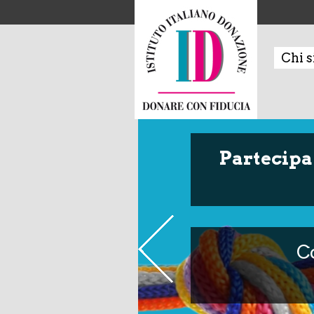
Chi 
Partecipa 
Co