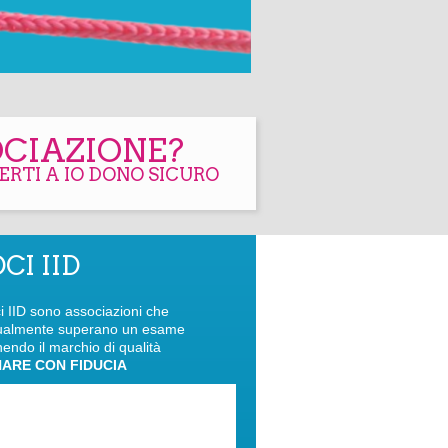
OCIAZIONE?
ERTI A IO DONO SICURO
CI IID
ci IID sono associazioni che
ualmente superano un esame
nendo il marchio di qualità
ARE CON FIDUCIA