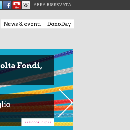
AREA RISERVATA
News & eventi
DonoDay
olta Fondi,
lio
>> Scopri di più