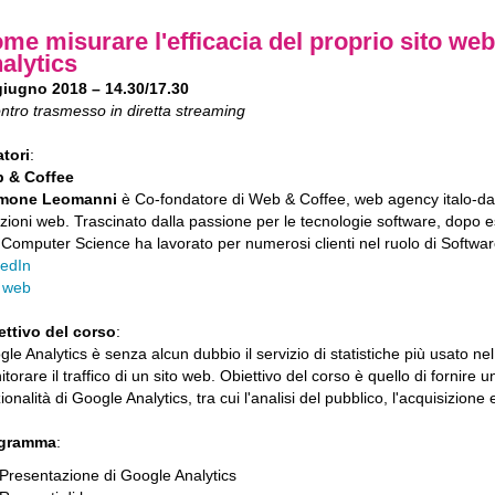
me misurare l'efficacia del proprio sito we
alytics
giugno 2018
– 14.30/17.30
ntro trasmesso in diretta streaming
atori
:
 & Coffee
mone Leomanni
è Co-fondatore di Web & Coffee, web agency italo-dan
zioni web. Trascinato dalla passione per le tecnologie software, dopo e
 Computer Science ha lavorato per numerosi clienti nel ruolo di Softwar
kedIn
o web
ettivo del corso
:
le Analytics è senza alcun dubbio il servizio di statistiche più usato n
torare il traffico di un sito web. Obiettivo del corso è quello di fornire 
ionalità di Google Analytics, tra cui l'analisi del pubblico, l'acquisizione 
gramma
:
Presentazione di Google Analytics