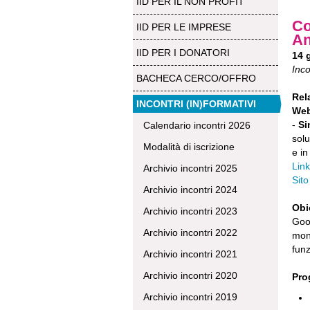
IID PER IL NON PROFIT
Co
IID PER LE IMPRESE
An
IID PER I DONATORI
14 
Inco
BACHECA CERCO/OFFRO
Rel
INCONTRI (IN)FORMATIVI
Web
-
Si
Calendario incontri 2026
solu
Modalità di iscrizione
e in
Lin
Archivio incontri 2025
Sit
Archivio incontri 2024
Obi
Archivio incontri 2023
Goog
Archivio incontri 2022
moni
funz
Archivio incontri 2021
Archivio incontri 2020
Pro
Archivio incontri 2019