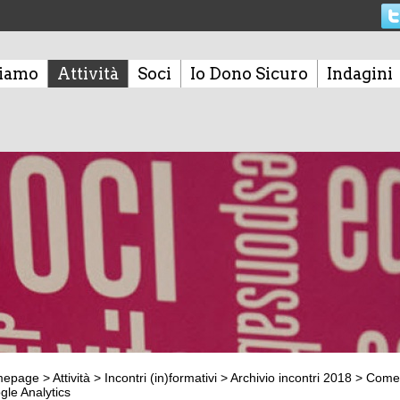
siamo
Attività
Soci
Io Dono Sicuro
Indagini
mepage
>
Attività
>
Incontri (in)formativi
>
Archivio incontri 2018
>
Come m
gle Analytics