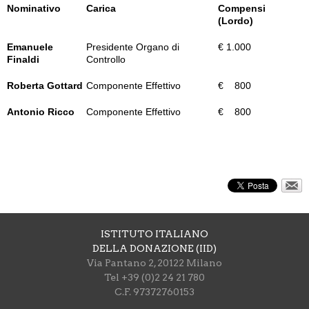
Nominativo
Carica
Compensi
(Lordo)
Emanuele
Presidente Organo di
€ 1.000
Finaldi
Controllo
Roberta Gottard
Componente Effettivo
€ 800
Antonio Ricco
Componente Effettivo
€ 800
ISTITUTO ITALIANO
DELLA DONAZIONE (IID)
Via Pantano 2, 20122 Milano
Tel +39 (0)2 24 21 780
C.F. 97372760153