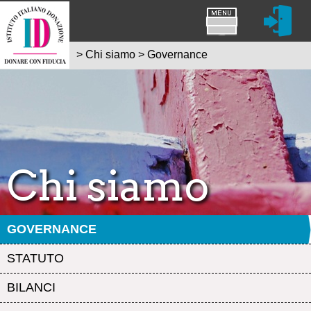
>
Chi siamo
>
Governance
Chi siamo
GOVERNANCE
STATUTO
BILANCI