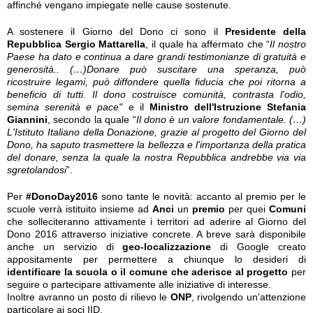
affinché vengano impiegate nelle cause sostenute.
A sostenere il Giorno del Dono ci sono il
Presidente della
Repubblica Sergio Mattarella
, il quale ha affermato che “
Il nostro
Paese ha dato e continua a dare grandi testimonianze di gratuità e
generosità.. (…)Donare può suscitare una speranza, può
ricostruire legami, può diffondere quella fiducia che poi ritorna a
beneficio di tutti. Il dono costruisce comunità, contrasta l'odio,
semina serenità e pace"
e il
Ministro dell'Istruzione Stefania
Giannini
, secondo la quale “
Il dono è un valore fondamentale. (…)
L'Istituto Italiano della Donazione, grazie al progetto del Giorno del
Dono, ha saputo trasmettere la bellezza e l'importanza della pratica
del donare, senza la quale la nostra Repubblica andrebbe via via
sgretolandosi
”.
Per
#DonoDay2016
sono tante le novità: accanto al premio per le
scuole verrà istituito insieme ad
Anci
un
premio
per quei
Comuni
che solleciteranno attivamente i territori ad aderire al Giorno del
Dono 2016 attraverso iniziative concrete. A breve sarà disponibile
anche un servizio di
geo-localizzazione
di Google creato
appositamente per permettere a chiunque lo desideri di
identificare la scuola o il comune che aderisce al progetto
per
seguire o partecipare attivamente alle iniziative di interesse.
Inoltre avranno un posto di rilievo le
ONP
, rivolgendo un'attenzione
particolare ai soci IID.