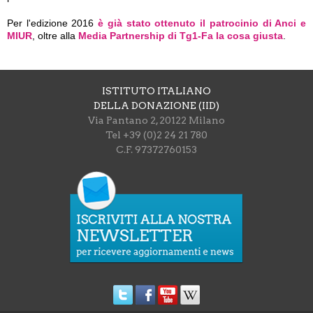
Per l'edizione 2016
è già stato ottenuto il patrocinio di Anci e
MIUR
, oltre alla
Media Partnership di Tg1-Fa la cosa giusta
.
ISTITUTO ITALIANO
DELLA DONAZIONE (IID)
Via Pantano 2, 20122 Milano
Tel +39 (0)2 24 21 780
C.F. 97372760153