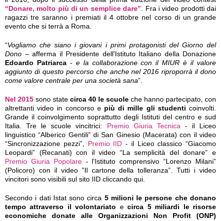
“Donare, molto più di un semplice dare”
. Fra i video prodotti dai
ragazzi tre saranno i premiati il 4 ottobre nel corso di un grande
evento che si terrà a Roma.
“
Vogliamo che siano i giovani i primi protagonisti del Giorno del
Dono
– afferma il Presidente dell'Istituto Italiano della Donazione
Edoardo Patriarca
-
e la collaborazione con il MIUR è il valore
aggiunto di questo percorso che anche nel 2016 riproporrà il dono
come valore centrale per una società sana
”.
Nel 2015
sono state
circa 40 le scuole
che hanno partecipato, con
altrettanti video in concorso e
più di mille gli studenti
coinvolti.
Grande il coinvolgimento soprattutto degli Istituti del centro e sud
Italia. Tre le scuole vincitrici:
Premio Giuria Tecnica
- il Liceo
linguistico “Alberico Gentili” di San Ginesio (Macerata) con il video
“Sincronizzazione pezzi”,
Premio IID
- il Liceo classico “Giacomo
Leopardi” (Recanati) con il video “La semplicità del donare” e
Premio Giuria Popolare
- l'Istituto comprensivo “Lorenzo Milani”
(Policoro) con il video ”Il cartone della tolleranza”. Tutti i video
vincitori sono visibili sul sito IID cliccando qui.
Secondo i dati Istat sono circa
5 milioni le persone che donano
tempo attraverso il volontariato
e
circa 5 miliardi le risorse
economiche donate alle Organizzazioni Non Profit (ONP)