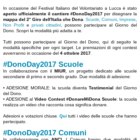
In occasione del Festival Italiano del Volontariato a Lucca è stato
aperto ufficialmente il cantiere #DonoDay2017
per disegnare la
mappa del 2° Giro dell'Italia che Dona
.
Scuole
,
Comuni
,
Imprese
,
Non Profit
e
privati cittadini
, possono partecipare al Giorno del
Dono. Scopri la modalità più adatta a te.
Tutti possono partecipare al Giorno del Dono, qui di seguito le
modalità specifiche per ogni target. Le premiazioni di ogni contest
avverranno in occasione del
4 ottobre 2017
.
#DonoDay2017 Scuole
In collaborazione con il
MIUR
, un progetto dedicato alle scuole
secondarie di primo e secondo grado. Due modalità di adesione:
• ADESIONE MORALE: la scuola diventa
Testimonial
del Giorno
del Dono.
• ADESIONE al
Video Contest #DonareMiDona Scuole
: la scuola
realizza un video che racconta cosa significa donare.
Adesioni e votazioni chiuse.
Qui
tutti i video delle scuole che hanno
pertecipato.
#DonoDay2017 Comuni
In collaborazione con
ANCI
. I Comuni hanno due modalità di