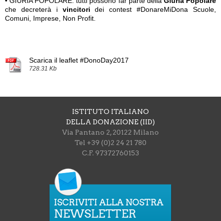
• GIURIA POPOLARE: tutti possono far parte della
Giuria Popolare
che decreterà i
vincitori
dei contest #DonareMiDona Scuole,
Comuni, Imprese, Non Profit.
Scarica il leaflet #DonoDay2017
728.31 Kb
ISTITUTO ITALIANO
DELLA DONAZIONE (IID)
Via Pantano 2, 20122 Milano
Tel +39 (0)2 24 21 780
C.F. 97372760153