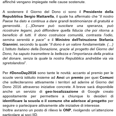
affinché vengano impiegate nelle cause sostenute.
A sostenere il Giorno del Dono ci sono il
Presidente della
Repubblica Sergio Mattarella
, il quale ha affermato che “
Il nostro
Paese ha dato e continua a dare grandi testimonianze di gratuità e
generosità.. (…)Donare può suscitare una speranza, può
ricostruire legami, può diffondere quella fiducia che poi ritorna a
beneficio di tutti. Il dono costruisce comunità, contrasta l'odio,
semina serenità e pace"
e il
Ministro dell'Istruzione Stefania
Giannini
, secondo la quale “
Il dono è un valore fondamentale. (…)
L'Istituto Italiano della Donazione, grazie al progetto del Giorno del
Dono, ha saputo trasmettere la bellezza e l'importanza della pratica
del donare, senza la quale la nostra Repubblica andrebbe via via
sgretolandosi
”.
Per
#DonoDay2016
sono tante le novità: accanto al premio per le
scuole verrà istituito insieme ad
Anci
un
premio
per quei
Comuni
che solleciteranno attivamente i territori ad aderire al Giorno del
Dono 2016 attraverso iniziative concrete. A breve sarà disponibile
anche un servizio di
geo-localizzazione
di Google creato
appositamente per permettere a chiunque lo desideri di
identificare la scuola o il comune che aderisce al progetto
per
seguire o partecipare attivamente alle iniziative di interesse.
Inoltre avranno un posto di rilievo le
ONP
, rivolgendo un'attenzione
particolare ai soci IID.