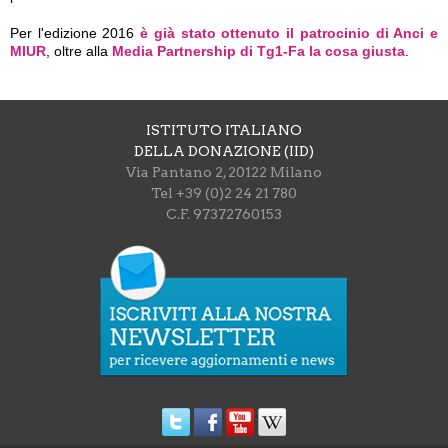
Per l'edizione 2016
è già stato ottenuto il patrocinio di Anci e
MIUR
, oltre alla
Media Partnership di Tg1-Fa la cosa giusta
.
ISTITUTO ITALIANO
DELLA DONAZIONE (IID)
Via Pantano 2, 20122 Milano
Tel +39 (0)2 24 21 780
C.F. 97372760153