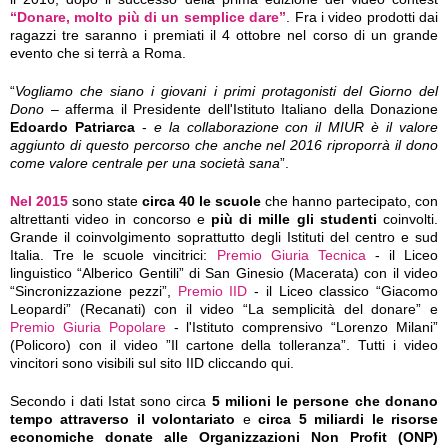
“Donare, molto più di un semplice dare”
. Fra i video prodotti dai
ragazzi tre saranno i premiati il 4 ottobre nel corso di un grande
evento che si terrà a Roma.
“
Vogliamo che siano i giovani i primi protagonisti del Giorno del
Dono
– afferma il Presidente dell'Istituto Italiano della Donazione
Edoardo Patriarca
-
e la collaborazione con il MIUR è il valore
aggiunto di questo percorso che anche nel 2016 riproporrà il dono
come valore centrale per una società sana
”.
Nel 2015
sono state
circa 40 le scuole
che hanno partecipato, con
altrettanti video in concorso e
più di mille gli studenti
coinvolti.
Grande il coinvolgimento soprattutto degli Istituti del centro e sud
Italia. Tre le scuole vincitrici:
Premio Giuria Tecnica
- il Liceo
linguistico “Alberico Gentili” di San Ginesio (Macerata) con il video
“Sincronizzazione pezzi”,
Premio IID
- il Liceo classico “Giacomo
Leopardi” (Recanati) con il video “La semplicità del donare” e
Premio Giuria Popolare
- l'Istituto comprensivo “Lorenzo Milani”
(Policoro) con il video ”Il cartone della tolleranza”. Tutti i video
vincitori sono visibili sul sito IID cliccando qui.
Secondo i dati Istat sono circa
5 milioni le persone che donano
tempo attraverso il volontariato
e
circa 5 miliardi le risorse
economiche donate alle Organizzazioni Non Profit (ONP)