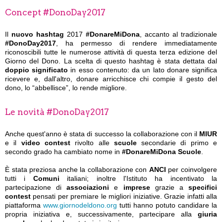
Concept #DonoDay2017
Il
nuovo hashtag
2017
#DonareMiDona
, accanto al tradizionale
#DonoDay2017
, ha permesso di rendere immediatamente
riconoscibili tutte le numerose attività di questa terza edizione del
Giorno del Dono. La scelta di questo hashtag è stata dettata dal
doppio significato
in esso contenuto: da un lato donare significa
ricevere e, dall'altro, donare arricchisce chi compie il gesto del
dono, lo “abbellisce”, lo rende migliore.
Le novità #DonoDay2017
Anche quest'anno è stata di successo la collaborazione con il
MIUR
e il
video contest
rivolto alle
scuole
secondarie di primo e
secondo grado ha cambiato nome in
#DonareMiDona Scuole
.
È stata preziosa anche la collaborazione con
ANCI
per coinvolgere
tutti i
Comuni
italiani; inoltre l'Istituto ha incentivato la
partecipazione di
associazioni
e
imprese
grazie a
specifici
contest
pensati per premiare le migliori iniziative. Grazie infatti alla
piattaforma
www.giornodeldono.org
tutti hanno potuto candidare la
propria iniziativa e, successivamente, partecipare alla
giuria