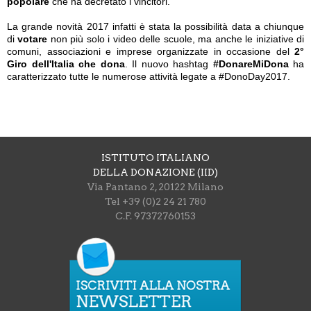
popolare
che ha decretato i vincitori.
La grande novità 2017 infatti è stata la possibilità data a chiunque
di
votare
non più solo i video delle scuole, ma anche le iniziative di
comuni, associazioni e imprese organizzate in occasione del
2°
Giro dell'Italia che dona
. Il nuovo hashtag
#DonareMiDona
ha
caratterizzato tutte le numerose attività legate a #DonoDay2017.
ISTITUTO ITALIANO
DELLA DONAZIONE (IID)
Via Pantano 2, 20122 Milano
Tel +39 (0)2 24 21 780
C.F. 97372760153