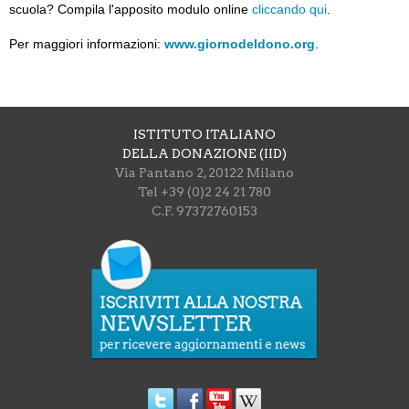
scuola? C
ompila l'apposito modulo online
cliccando qui
.
Per maggiori informazioni:
www.giornodeldono.org
.
ISTITUTO ITALIANO
DELLA DONAZIONE (IID)
Via Pantano 2, 20122 Milano
Tel +39 (0)2 24 21 780
C.F. 97372760153