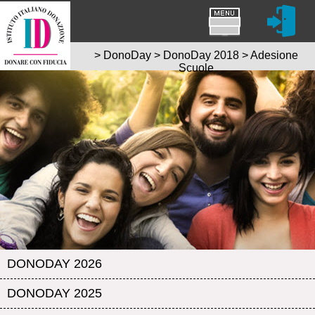
>
DonoDay
>
DonoDay 2018
>
Adesione
Scuole
DONODAY 2026
DONODAY 2025