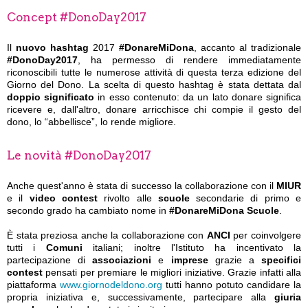
Concept #DonoDay2017
Il
nuovo hashtag
2017
#DonareMiDona
, accanto al tradizionale
#DonoDay2017
, ha permesso di rendere immediatamente
riconoscibili tutte le numerose attività di questa terza edizione del
Giorno del Dono. La scelta di questo hashtag è stata dettata dal
doppio significato
in esso contenuto: da un lato donare significa
ricevere e, dall'altro, donare arricchisce chi compie il gesto del
dono, lo “abbellisce”, lo rende migliore.
Le novità #DonoDay2017
Anche quest'anno è stata di successo la collaborazione con il
MIUR
e il
video contest
rivolto alle
scuole
secondarie di primo e
secondo grado ha cambiato nome in
#DonareMiDona Scuole
.
È stata preziosa anche la collaborazione con
ANCI
per coinvolgere
tutti i
Comuni
italiani; inoltre l'Istituto ha incentivato la
partecipazione di
associazioni
e
imprese
grazie a
specifici
contest
pensati per premiare le migliori iniziative. Grazie infatti alla
piattaforma
www.giornodeldono.org
tutti hanno potuto candidare la
propria iniziativa e, successivamente, partecipare alla
giuria