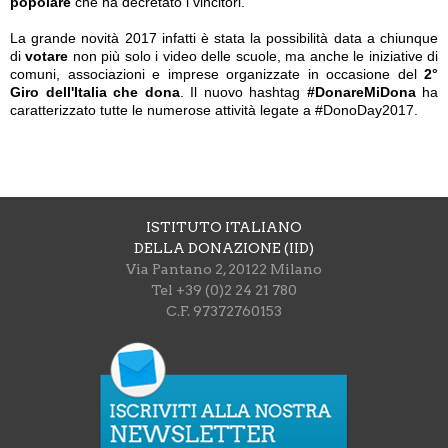
popolare
che ha decretato i vincitori.
La grande novità 2017 infatti è stata la possibilità data a chiunque
di
votare
non più solo i video delle scuole, ma anche le iniziative di
comuni, associazioni e imprese organizzate in occasione del
2°
Giro dell'Italia che dona
. Il nuovo hashtag
#DonareMiDona
ha
caratterizzato tutte le numerose attività legate a #DonoDay2017.
ISTITUTO ITALIANO
DELLA DONAZIONE (IID)
Via Pantano 2, 20122 Milano
Tel +39 (0)2 24 21 780
C.F. 97372760153