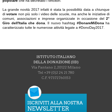
popolare
che ha decretato i vincitori.
La grande novità 2017 infatti è stata la possibilità data a chiunque
di
votare
non più solo i video delle scuole, ma anche le iniziative di
comuni, associazioni e imprese organizzate in occasione del
2°
Giro dell'Italia che dona
. Il nuovo hashtag
#DonareMiDona
ha
caratterizzato tutte le numerose attività legate a #DonoDay2017.
ISTITUTO ITALIANO
DELLA DONAZIONE (IID)
Via Pantano 2, 20122 Milano
Tel +39 (0)2 24 21 780
C.F. 97372760153