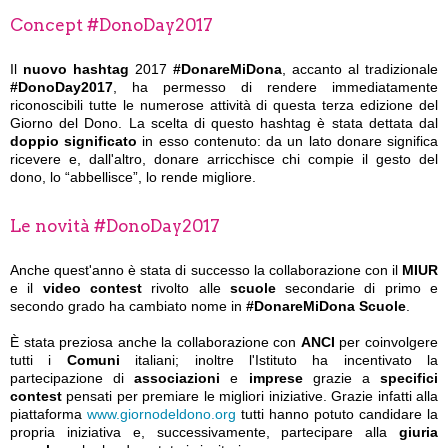
Concept #DonoDay2017
Il
nuovo hashtag
2017
#DonareMiDona
, accanto al tradizionale
#DonoDay2017
, ha permesso di rendere immediatamente
riconoscibili tutte le numerose attività di questa terza edizione del
Giorno del Dono. La scelta di questo hashtag è stata dettata dal
doppio significato
in esso contenuto: da un lato donare significa
ricevere e, dall'altro, donare arricchisce chi compie il gesto del
dono, lo “abbellisce”, lo rende migliore.
Le novità #DonoDay2017
Anche quest'anno è stata di successo la collaborazione con il
MIUR
e il
video contest
rivolto alle
scuole
secondarie di primo e
secondo grado ha cambiato nome in
#DonareMiDona Scuole
.
È stata preziosa anche la collaborazione con
ANCI
per coinvolgere
tutti i
Comuni
italiani; inoltre l'Istituto ha incentivato la
partecipazione di
associazioni
e
imprese
grazie a
specifici
contest
pensati per premiare le migliori iniziative. Grazie infatti alla
piattaforma
www.giornodeldono.org
tutti hanno potuto candidare la
propria iniziativa e, successivamente, partecipare alla
giuria