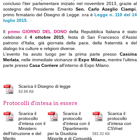
concluso l'iter parlamentare iniziato nel novembre 2013, grazie al
sostegno del Presidente Emerito
Sen. Carlo Azeglio Ciampi
,
primo firmatario del Disegno di Legge: ora è
Legge n. 110 del 14
luglio 2015
.
Il
primo GIORNO DEL DONO
della Repubblica Italiana è stato
celebrato il
4 ottobre 2015
, festa di San Francesco d'Assisi
patrono d'Italia, già giornata della pace, della fraternità e del
dialogo tra culture e religioni diverse.
L'evento ha avuto luogo per la prima parte presso
Cascina
Merlata
,
nelle immediate vicinanze di
Expo Milano,
mentre
l'ultima
parte presso
Casa Corriere
all'interno di Expo Milano.
Scarica il Disegno di legge
92.66 Kb
Protocolli d'intesa in essere
Scarica il
Scarica il
Scarica il
protocollo
protocollo
protocollo
d'intesa con il
d'intesa con il
d'intesa con
Ministero
Dipartimento
CSVnet
dell'Istruzione e del
per la Giustizia
581.01 Kb
Merito
Minorile e di Comunità