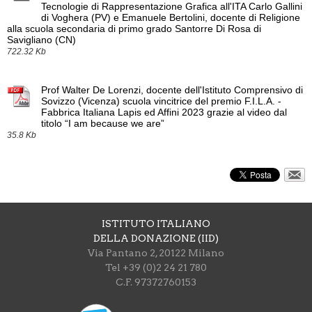
Tecnologie di Rappresentazione Grafica all'ITA Carlo Gallini
di Voghera (PV) e Emanuele Bertolini, docente di Religione
alla scuola secondaria di primo grado Santorre Di Rosa di
Savigliano (CN)
722.32 Kb
Prof Walter De Lorenzi, docente dell'Istituto Comprensivo di
Sovizzo (Vicenza) scuola vincitrice del premio F.I.L.A. -
Fabbrica Italiana Lapis ed Affini 2023 grazie al video dal
titolo “I am because we are”
35.8 Kb
ISTITUTO ITALIANO
DELLA DONAZIONE (IID)
Via Pantano 2, 20122 Milano
Tel +39 (0)2 24 21 780
C.F. 97372760153