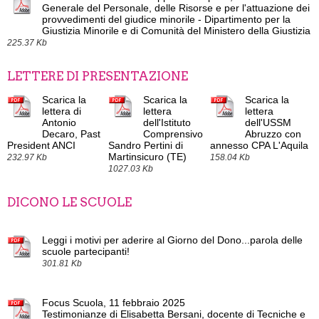
Generale del Personale, delle Risorse e per l'attuazione dei
provvedimenti del giudice minorile - Dipartimento per la
Giustizia Minorile e di Comunità del Ministero della Giustizia
225.37 Kb
LETTERE DI PRESENTAZIONE
Scarica la
Scarica la
Scarica la
lettera di
lettera
lettera
Antonio
dell'Istituto
dell'USSM
Decaro, Past
Comprensivo
Abruzzo con
President ANCI
Sandro Pertini di
annesso CPA L'Aquila
Martinsicuro (TE)
232.97 Kb
158.04 Kb
1027.03 Kb
DICONO LE SCUOLE
Leggi i motivi per aderire al Giorno del Dono...parola delle
scuole partecipanti!
301.81 Kb
Focus Scuola, 11 febbraio 2025
Testimonianze di Elisabetta Bersani, docente di Tecniche e