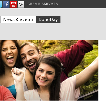
AREA RISERVATA
News & eventi
DonoDay