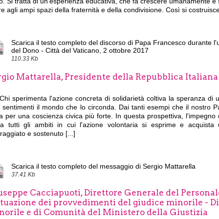
. Si tratta di un'esperienza educativa, che fa crescere umanamente e s
e agli ampi spazi della fraternità e della condivisione. Così si costruisce l
Scarica il testo completo del discorso di Papa Francesco durante l'
del Dono - Città del Vaticano, 2 ottobre 2017
110.33 Kb
gio Mattarella, Presidente della Repubblica Italiana
Chi sperimenta l'azione concreta di solidarietà coltiva la speranza di
 sentimenti il mondo che lo circonda. Dai tanti esempi che il nostro P
a per una coscienza civica più forte. In questa prospettiva, l'impegno d
ca tutti gli ambiti in cui l'azione volontaria si esprime e acquist
raggiato e sostenuto [...]
Scarica il testo completo del messaggio di Sergio Mattarella
37.41 Kb
seppe Cacciapuoti, Direttore Generale del Personale
ttuazione dei provvedimenti del giudice minorile - D
norile e di Comunità del Ministero della Giustizia