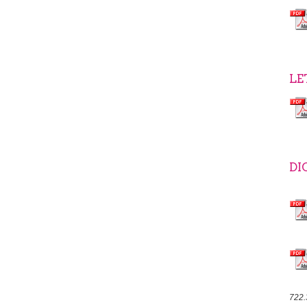
LE
DI
722.