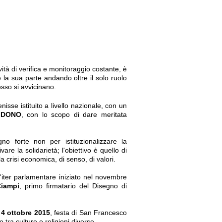
ività di verifica e monitoraggio costante, è
e la sua parte andando oltre il solo ruolo
esso si avvicinano.
enisse istituito a livello nazionale, con un
 DONO
, con lo scopo di dare meritata
forte non per istituzionalizzare la
re la solidarietà; l'obiettivo è quello di
 crisi economica, di senso, di valori.
'iter parlamentare iniziato nel novembre
Ciampi
, primo firmatario del Disegno di
l
4 ottobre 2015
, festa di San Francesco
o tra culture e religioni diverse.