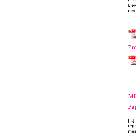
L'e
men
Pro
ME
Pa
[...]
rega
mess