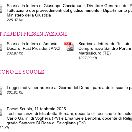
Scarica la lettera di Giuseppe Cacciapuoti, Direttore Generale del 
l'attuazione dei provvedimenti del giudice minorile - Dipartimento pe
Ministero della Giustizia
225.37 Kb
TTERE DI PRESENTAZIONE
Scarica la lettera di Antonio
Scarica la lettera dell'Istituto
Decaro, Past President ANCI
Comprensivo Sandro Pertini 
Martinsicuro (TE)
232.97 Kb
1027.03 Kb
CONO LE SCUOLE
Leggi i motivi per aderire al Giorno del Dono...parola delle scuole p
301.81 Kb
Focus Scuola, 11 febbraio 2025
Testimonianze di Elisabetta Bersani, docente di Tecniche e Tecnolo
Carlo Gallini di Voghera (PV) e Emanuele Bertolini, docente di Reli
grado Santorre Di Rosa di Savigliano (CN)
32 Kb