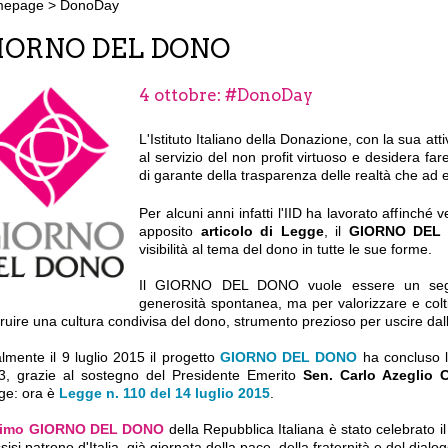
mepage
>
DonoDay
IORNO DEL DONO
4 ottobre: #DonoDay
L'Istituto Italiano della Donazione, con la sua att
al servizio del non profit virtuoso e desidera far
di garante della trasparenza delle realtà che ad 
Per alcuni anni infatti l'IID ha lavorato affinché v
apposito
articolo di Legge
, il
GIORNO DEL
visibilità al tema del dono in tutte le sue forme.
Il GIORNO DEL DONO vuole essere un segno 
generosità spontanea, ma per valorizzare e coltiva
ruire una cultura condivisa del dono, strumento prezioso per uscire dalla
lmente il 9 luglio 2015 il progetto
GIORNO DEL DONO
ha concluso l
3, grazie al sostegno del Presidente Emerito
Sen. Carlo Azeglio 
ge: ora è
Legge n. 110 del 14 luglio 2015
.
rimo GIORNO DEL DONO
della Repubblica Italiana è stato celebrato i
sisi patrono d'Italia, già giornata della pace, della fraternità e del dialog