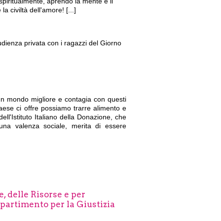
piritualmente, aprendo la mente e il
a civiltà dell'amore! [...]
udienza privata con i ragazzi del Giorno
 un mondo migliore e contagia con questi
aese ci offre possiamo trarre alimento e
ell'Istituto Italiano della Donazione, che
a una valenza sociale, merita di essere
, delle Risorse e per
ipartimento per la Giustizia