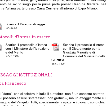
vento ha avuto luogo per la prima parte presso
Cascina Merlata
,
nel
tre
l'ultima parte presso
Casa Corriere
all'interno di Expo Milano.
Scarica il Disegno di legge
92.66 Kb
tocolli d'intesa in essere
Scarica il protocollo d'intesa
Scarica il protocollo d'intesa
con il Ministero dell'Istruzione
con il Dipartimento per la
e del Merito
Giustizia Minorile e di
Comunità del Ministero della
977.13 Kb
Giustizia
466.18 Kb
SSAGGI ISTITUZIONALI
pa Francesco
Il “dono”, che si celebra in Italia il 4 ottobre, non è un concetto astratto
li possono essere “interessati”, non gratuiti –, ma un atteggiamento e 
aggio del Vangelo. Tutti, specialmente i ragazzi e i giovani, sono chia