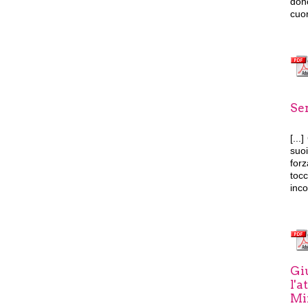
dono
cuor
Ser
[...]
suoi
forz
toc
inco
Giu
l'a
Mi