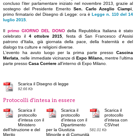
concluso l'iter parlamentare iniziato nel novembre 2013, grazie al
sostegno del Presidente Emerito
Sen. Carlo Azeglio Ciampi
,
primo firmatario del Disegno di Legge: ora è
Legge n. 110 del 14
luglio 2015
.
Il
primo GIORNO DEL DONO
della Repubblica Italiana è stato
celebrato il
4 ottobre 2015
, festa di San Francesco d'Assisi
patrono d'Italia, già giornata della pace, della fraternità e del
dialogo tra culture e religioni diverse.
L'evento ha avuto luogo per la prima parte presso
Cascina
Merlata
,
nelle immediate vicinanze di
Expo Milano,
mentre
l'ultima
parte presso
Casa Corriere
all'interno di Expo Milano.
Scarica il Disegno di legge
92.66 Kb
Protocolli d'intesa in essere
Scarica il
Scarica il
Scarica il
protocollo
protocollo
protocollo
d'intesa con il
d'intesa con il
d'intesa con
Ministero
Dipartimento
CSVnet
dell'Istruzione e del
per la Giustizia
581.01 Kb
Merito
Minorile e di Comunità