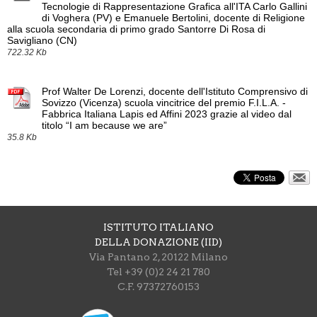
Tecnologie di Rappresentazione Grafica all'ITA Carlo Gallini
di Voghera (PV) e Emanuele Bertolini, docente di Religione
alla scuola secondaria di primo grado Santorre Di Rosa di
Savigliano (CN)
722.32 Kb
Prof Walter De Lorenzi, docente dell'Istituto Comprensivo di
Sovizzo (Vicenza) scuola vincitrice del premio F.I.L.A. -
Fabbrica Italiana Lapis ed Affini 2023 grazie al video dal
titolo “I am because we are”
35.8 Kb
ISTITUTO ITALIANO
DELLA DONAZIONE (IID)
Via Pantano 2, 20122 Milano
Tel +39 (0)2 24 21 780
C.F. 97372760153