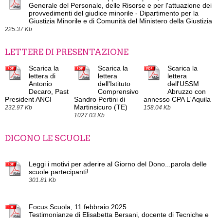
Generale del Personale, delle Risorse e per l'attuazione dei
provvedimenti del giudice minorile - Dipartimento per la
Giustizia Minorile e di Comunità del Ministero della Giustizia
225.37 Kb
LETTERE DI PRESENTAZIONE
Scarica la
Scarica la
Scarica la
lettera di
lettera
lettera
Antonio
dell'Istituto
dell'USSM
Decaro, Past
Comprensivo
Abruzzo con
President ANCI
Sandro Pertini di
annesso CPA L'Aquila
Martinsicuro (TE)
232.97 Kb
158.04 Kb
1027.03 Kb
DICONO LE SCUOLE
Leggi i motivi per aderire al Giorno del Dono...parola delle
scuole partecipanti!
301.81 Kb
Focus Scuola, 11 febbraio 2025
Testimonianze di Elisabetta Bersani, docente di Tecniche e