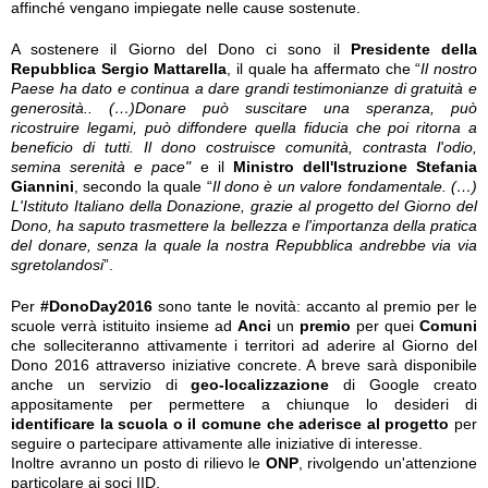
affinché vengano impiegate nelle cause sostenute.
A sostenere il Giorno del Dono ci sono il
Presidente della
Repubblica Sergio Mattarella
, il quale ha affermato che “
Il nostro
Paese ha dato e continua a dare grandi testimonianze di gratuità e
generosità.. (…)Donare può suscitare una speranza, può
ricostruire legami, può diffondere quella fiducia che poi ritorna a
beneficio di tutti. Il dono costruisce comunità, contrasta l'odio,
semina serenità e pace"
e il
Ministro dell'Istruzione Stefania
Giannini
, secondo la quale “
Il dono è un valore fondamentale. (…)
L'Istituto Italiano della Donazione, grazie al progetto del Giorno del
Dono, ha saputo trasmettere la bellezza e l'importanza della pratica
del donare, senza la quale la nostra Repubblica andrebbe via via
sgretolandosi
”.
Per
#DonoDay2016
sono tante le novità: accanto al premio per le
scuole verrà istituito insieme ad
Anci
un
premio
per quei
Comuni
che solleciteranno attivamente i territori ad aderire al Giorno del
Dono 2016 attraverso iniziative concrete. A breve sarà disponibile
anche un servizio di
geo-localizzazione
di Google creato
appositamente per permettere a chiunque lo desideri di
identificare la scuola o il comune che aderisce al progetto
per
seguire o partecipare attivamente alle iniziative di interesse.
Inoltre avranno un posto di rilievo le
ONP
, rivolgendo un'attenzione
particolare ai soci IID.