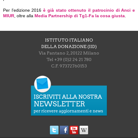
Per l'edizione 2016
è già stato ottenuto il patrocinio di Anci e
MIUR
, oltre alla
Media Partnership di Tg1-Fa la cosa giusta
.
ISTITUTO ITALIANO
DELLA DONAZIONE (IID)
Via Pantano 2, 20122 Milano
Tel +39 (0)2 24 21 780
C.F. 97372760153