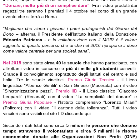
“Donare, molto più di un semplice dare”
. Fra i video prodotti dai
ragazzi tre saranno i premiati il 4 ottobre nel corso di un grande
evento che si terrà a Roma.
“
Vogliamo che siano i giovani i primi protagonisti del Giorno del
Dono
– afferma il Presidente dell'Istituto Italiano della Donazione
Edoardo Patriarca
-
e la collaborazione con il MIUR è il valore
aggiunto di questo percorso che anche nel 2016 riproporrà il dono
come valore centrale per una società sana
”.
Nel 2015
sono state
circa 40 le scuole
che hanno partecipato, con
altrettanti video in concorso e
più di mille gli studenti
coinvolti.
Grande il coinvolgimento soprattutto degli Istituti del centro e sud
Italia. Tre le scuole vincitrici:
Premio Giuria Tecnica
- il Liceo
linguistico “Alberico Gentili” di San Ginesio (Macerata) con il video
“Sincronizzazione pezzi”,
Premio IID
- il Liceo classico “Giacomo
Leopardi” (Recanati) con il video “La semplicità del donare” e
Premio Giuria Popolare
- l'Istituto comprensivo “Lorenzo Milani”
(Policoro) con il video ”Il cartone della tolleranza”. Tutti i video
vincitori sono visibili sul sito IID cliccando qui.
Secondo i dati Istat sono circa
5 milioni le persone che donano
tempo attraverso il volontariato
e
circa 5 miliardi le risorse
economiche donate alle Organizzazioni Non Profit (ONP)